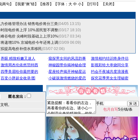
说两句
】【
我要“揪”错
】【
推荐
】【字体：
大
中
小
】【
打印
】 【
关闭
】
力价格管理办法 销售电价将分三类
(04/05 13:15)
时段电价将上浮 10%居民暂不调整
(03/17 18:10)
峰谷电价 尖峰时段基础上上浮10%
(03/17 03:34)
将递增10% 京城电价今年还将上调
(03/09 06:09)
家拟提高电价补偿水库移民
(03/07 02:06)
匿名发出：
手机
言文明。
包月自写
5分钱/条