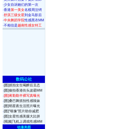
·
少女自诉她们的第一次
·
香港
第一美女
名模周汶锜
·
舒淇三级女星
到金马影后
·
中央舞蹈学院
性感黑衣MM
·
不相信是
越南性感女特工
数码公社
[图]抓拍女生喝醉后丑态
·
[图]偷拍香港街头波霸MM
·
[图]蒋勤勤半裸写真曝光
·
[图]桑巴舞抓拍性感辣妹
·
[图]明星夜生活照片曝光
·
[图]"呕像"照片助你减肥
·
[图]女星性感美腿大比拼
·
[视频]飞机上调戏性感MM
·
动漫美图