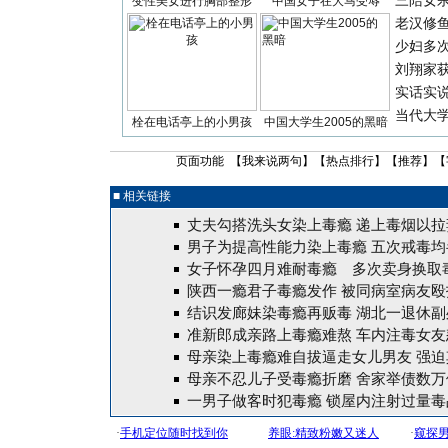
三陪女
变性美女进行胸部整形
中国女子在大马受辱
老汉修
少妇多
刘翔家
实话实
当代大
栓在电话亭上的小男孩
中国大学生2005的黑暗
页面功能 【
我来说两句
】【
热点排行
】【
推荐
】【
■ 相关链接
丈夫勾搭洗头女染上毒瘾 递上毒烟以拉
男子为提高性能力染上毒瘾 五次戒毒均
女子怀孕四月难耐毒瘾 多次卖身换取
陕西一瘾君子毒瘾发作 被同病室病友殴
结识发廊妹染毒瘾再贩毒 湖北一退休副
准新郎成亲路上毒瘾难熬 车内注毒女友
母亲染上毒瘾难自拔逼走女儿男友 强迫
母亲不忍儿子受毒瘾折磨 舍家举债数万
一男子做客时犯毒瘾 锁屋内注射过量毒