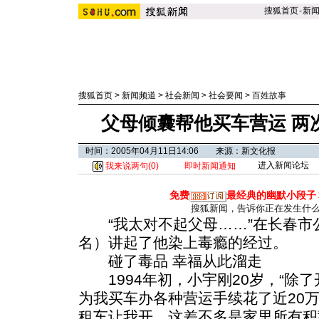
搜狐首页
-
新
搜狐首页
>
新闻频道
>
社会新闻
>
社会要闻
>
百姓故事
父母倾囊帮他买车营运 两
时间：2005年04月11日14:06 来源：新文化报
进入新闻论坛
我来说两句(
0
)
即时新闻通知
免费
最经典的幽默小段子
搜狐新闻，告诉你正在发生什
“我太对不起父母……”在长春市
名）讲起了他染上毒瘾的经过。
碰了毒品 幸福从此溜走
1994年初，小宇刚20岁，“除
为我买车办各种营运手续花了近20
租车让我开，这差不多是家里所有积