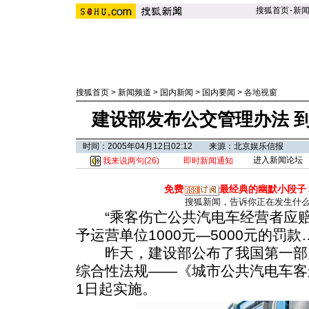
搜狐首页
-
新
搜狐首页
>
新闻频道
>
国内新闻
>
国内要闻
>
各地视窗
建设部发布公交管理办法 到
时间：2005年04月12日02:12 来源：北京娱乐信报
进入新闻论坛
我来说两句(
26
)
即时新闻通知
免费
最经典的幽默小段子
搜狐新闻，告诉你正在发生什
“乘客伤亡公共汽电车经营者应赔
予运营单位1000元—5000元的罚款
昨天，建设部公布了我国第一部
综合性法规——《城市公共汽电车客
1日起实施。