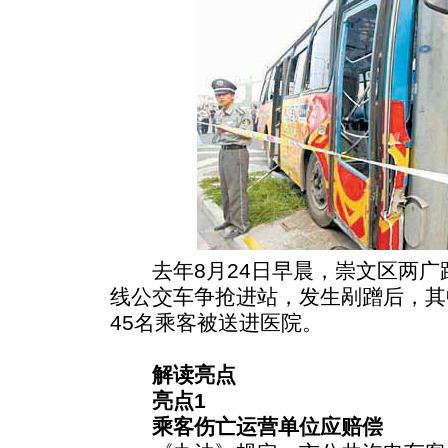
去年8月24日早晨，崇文区两广路
线公交车争抢进站，发生剐蹭后，其
45名乘客被送进医院。
解读亮点
亮点1
乘客伤亡运营单位应赔偿