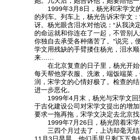
她。几天后，她告诉他，她要陪他一
1999年3月8日，杨光和宋学文
的列车。列车上，杨光告诉宋学文：
讶。杨光眼含泪水对他说：“从我决
的命运就和你连在了一起，不管别人
你独自去承受各种痛苦了。”说完，
学文用残缺的手臂搂住杨光，泪水顺
来……
在北京复查的日子里，杨光开始
每天帮他穿衣服、洗漱，端饭端菜，
润，宋学文的心情好极了。检查的结
进一步恶化。
1999年4月末，杨光与宋学文回
于吉化建设公司对宋学文提出的增加
要求一拖再拖，宋学文决定去北京找
1999年7月26日，杨光陪着宋
三四个月过去了，上访却毫无结
11月3日早晨，他们手里只剩下五角