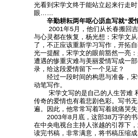
光看到宋学文终于能站立起来行走时
眼……
辛勤耕耘两年呕心沥血写就“爱
2001年5月，他们从长春搬回吉
与心灵都在恢复，杨光想：宋学文从
了，不正应该重新学习写作，开拓自
光一提醒，宋学文的眼前豁然一亮：
遭遇的惨重灾难与美丽爱情写成一部
录，给这段爱情留下一个见证？
经过一段时间的构思与准备，宋学文
动笔写作。
宋学文写的是自己的人生苦难 和
传奇的爱情也有着悲剧色彩。写书无
遍。因此，他常常写着写着就痛哭失
2003年8月底，这部38万字的书
在中央电视台主持人张越的引荐下，
读完书稿，非常满意，将书稿压缩成