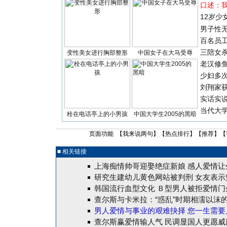
口述：
12岁少
男子性无
百名员
三陪女
变性美女进行胸部整形
中国女子在大马受辱
老汉修
少妇多
刘翔家
实话实
当代大
栓在电话亭上的小男孩
中国大学生2005的黑暗
页面功能 【
我来说两句
】【
热点排行
】【
推荐
】【
■ 相关链接
上海痴情帅哥迎娶绝症新娘 感人爱情让
研究生建幼儿黄色网站被判刑 女友表示
韩国流行血型文化 Ｂ型男人被拒爱情门
查尔斯与卡米拉：“惑乱”时期相濡以沫
男人爱情与事业的艰难抉择
您一生需要
查尔斯赢爱情输人气 民调显国人更愿威