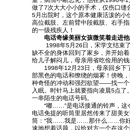
做了7次大大小小的手术，仅伤口缝合就
5月出院时，这个原本健康活泼的小
高位截肢、左前臂中段截肢、右手指
的一级残疾人！
电话奇缘美丽女孩微笑着走进他
1998年5月26日，宋学文结束
缺不全的身体回到了家乡，并开始着
给儿子解闷儿，母亲用省吃俭用的钱
1998年12月23日，母亲回乡
部黑色的电话和缭绕的烟雾！傍晚，
种奇怪的冲动和强烈欲望——找一个
入眠。时针马上就要指向凌晨5点了
一串陌生的电话号码。
“嘟……”是电话接通的铃声，这令
电话免提的听筒里居然传来了甜美女
筒：“我……我是……那什么……你
速地想着话题，以给对方一个在这个