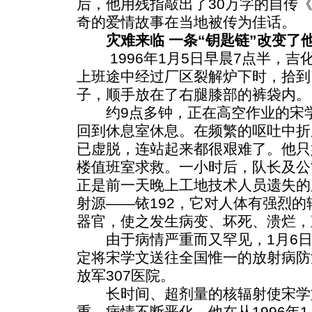
后，他用残指敲出了30万字的自传
奇的爱情故事在当地被传为佳话。
灾难来临 一条“钥匙链”改变了
1996年1月5日早晨7点半，吉
上班途中经过厂区裂解炉下时，拾到
子，顺手放在了右腿膝部的裤袋内。
约9点多钟，正在高空作业的宋学
回到休息室休息。在频繁的呕吐中折
已虚脱，连站起来都很艰难了。他只
楼值班室求救。一小时后，队长及公
正是前一天晚上工地技术人员遗失的
射源——铱192，它对人体有强烈
器官，使之发生病变、坏死、溃烂，
由于病情严重而又罕见，1月6日下
定将宋学文送往全国惟一的放射病防
放军307医院。
长时间、超剂量的核辐射使宋学
重，病情不断恶化，他在从1996年1