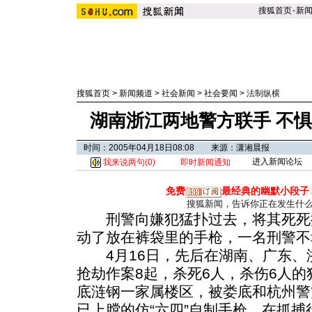
搜狐首页
-
新
搜狐首页
>
新闻频道
>
社会新闻
>
社会要闻
>
法制纵横
湖南浙江两地警方联手 不
时间：2005年04月18日08:08 来源：潇湘晨报
进入新闻论坛
我来说两句(
0
)
即时新闻通知
免费
最经典的幽默小段子
搜狐新闻，告诉你正在发生什
刑警向嫌犯猛扑过去，将其死死
动了放在裤袋里的手枪，一名刑警不
4月16日，先后在湖南、广东、
抢劫作案8起，杀死6人，杀伤6人
底涟钢一家属楼区，被娄底和杭州警
已上膛的仿“六四”自制手枪。
在抓捕