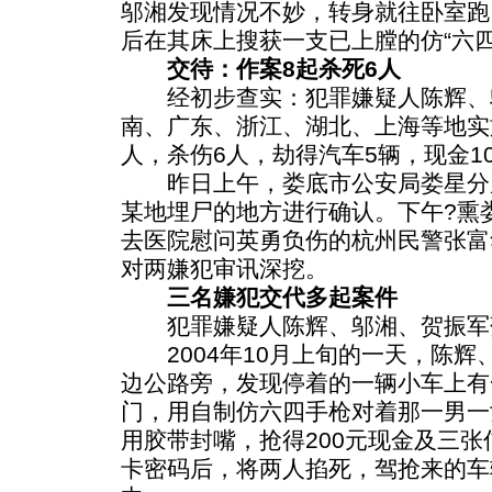
邬湘发现情况不妙，转身就往卧室跑
后在其床上搜获一支已上膛的仿“六四
交待：作案8起杀死6人
经初步查实：犯罪嫌疑人陈辉、
南、广东、浙江、湖北、上海等地实
人，杀伤6人，劫得汽车5辆，现金1
昨日上午，娄底市公安局娄星分
某地埋尸的地方进行确认。下午?熏
去医院慰问英勇负伤的杭州民警张富
对两嫌犯审讯深挖。
三名嫌犯交代多起案件
犯罪嫌疑人陈辉、邬湘、贺振军
2004年10月上旬的一天，陈辉
边公路旁，发现停着的一辆小车上有
门，用自制仿六四手枪对着那一男一
用胶带封嘴，抢得200元现金及三
卡密码后，将两人掐死，驾抢来的车