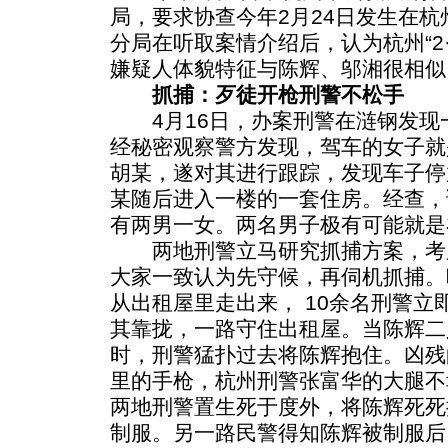
局，要求协查今年2月24日发生在
分局在听取案情介绍后，认为杭州“2·
嫌疑人体貌特征与陈辉、邬湘很相似
抓捕：歹徒开枪刑警不松手
4月16日，办案刑警在涟钢发现
经秘密观察警方发现，驾车的女子就
胡某，遂对其进行跟踪，发现车子停
某随后进入一楼的一套住房。经查，
有两男一女。两名男子极有可能就是
两地刑警立马研究抓捕方案，考
大家一致认为先守候，再伺机抓捕。
从出租屋里走出来， 10余名刑警立
其靠拢，一路守住出租屋。当陈辉二
时，刑警猛扑过去将陈辉抱住。凶残
里的手枪，杭州刑警张富华的大腿不
两地刑警置生死于度外，将陈辉死死
制服。另一路民警得知陈辉被制服后