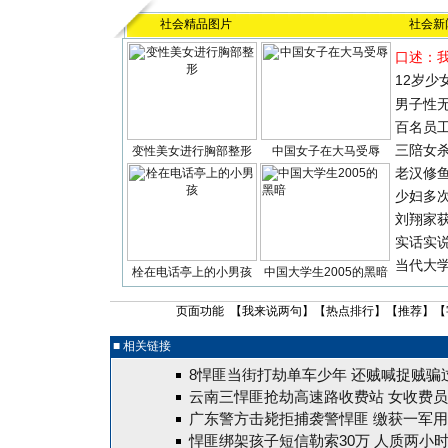
社会精品图片
社会新
口述：
12岁少
男子性无
百名员
三陪女
变性美女进行胸部整形
中国女子在大马受辱
老汉修
少妇多
刘翔家
实话实
当代大
栓在电话亭上的小男孩
中国大学生2005的黑暗
页面功能 【
我来说两句
】【
热点排行
】【
推荐
】【
■ 相关链接
8悍匪当街打劫单车少年 还贼喊捉贼骗
云南三悍匪抢劫高速路收费站 女收费
广东警方击毙拒捕袭警悍匪 缴获一军用
悍匪绑架孩子短信勒索30万 人质两小