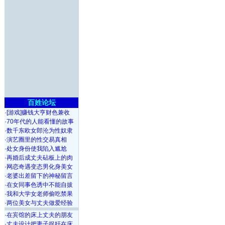
百姓论坛
·
[游戏]赚钱大亨财色兼收
·
70年代的人能看懂的故事
·
数千东欧女郎沦为性奴隶
·
演艺圈里的性交易真相
·
处女身份使我陷入尴尬
·
再婚后成丈夫砧板上的肉
·
网恋奇遇变态男化身美女
·
老婆出差留下的神秘留言
·
在女同事色诱中不能自拔
·
我和大学女老师偷吃禁果
·
两位美女与丈夫做爱经验
·
在宾馆的床上丈夫的朋友
·
丈夫设计把妻子捉奸在床