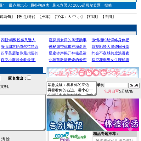
”： 最赤胆忠心 | 最扑朔迷离 | 最光彩照人: 2005诺贝尔奖逐一揭晓
说两句
】【
热点排行
】【
推荐
】【字体：
大
中
小
】【
打印
】 【
关闭
】
匿名发出：
手机
言文明。
包月自写
5分钱/条
精品专题推荐：