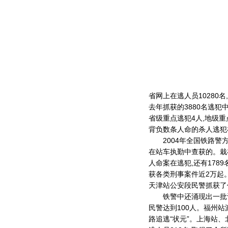
省网上在逃人员1028
去年抓获的3880名逃犯中
省级重点逃犯4人,地级重
背负数条人命的杀人逃犯
2004年全国铁路警方抓
在站车执勤中查获的。栽在
人命案在逃犯,还有178
获各类刑事案件近2万起
天津站公安段民警抓获了
铁警中还涌现出一批识别在
民警达到100人。福州站
路追逃“状元”。上海站、