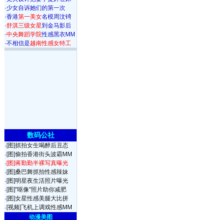
·
少女自诉她们的第一次
·
香港
第一美女
名模周汶锜
·
舒淇三级女星
到金马影后
·
中央舞蹈学院
性感黑衣MM
·
不相信是
越南性感女特工
数码公社
[图]抓拍女生喝醉后丑态
·
[图]偷拍香港街头波霸MM
·
[图]蒋勤勤半裸写真曝光
·
[图]桑巴舞抓拍性感辣妹
·
[图]明星夜生活照片曝光
·
[图]"呕像"照片助你减肥
·
[图]女星性感美腿大比拼
·
[视频]飞机上调戏性感MM
·
动漫美图