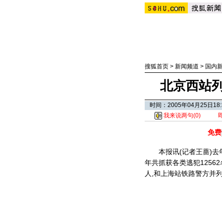
搜狐首页
>
新闻频道
>
国内
北京西站列
时间：2005年04月25日
我来说两句(
0
)
免费
本报讯(记者王蔷)去年
年共抓获各类逃犯1256
人,和上海站铁路警方并列