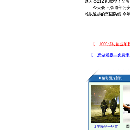
逃人员212名,取得了全
今天会上,铁道部公安局
难以逾越的坚固防线,今年
■ 精彩图片新闻
图
辽宁降第一场雪