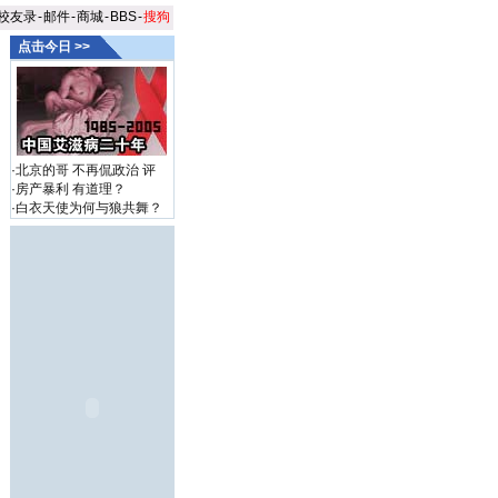
校友录
-
邮件
-
商城
-
BBS
-
搜狗
点击今日 >>
·
北京的哥 不再侃政治
评
·
房产暴利 有道理？
·
白衣天使为何与狼共舞？