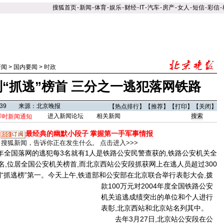
搜狐首页
-
新闻
-
体育
-
娱乐
-
财经
-
IT
-
汽车
-
房产
-
女人
-
短信
-
彩信
-
新闻
>
国内要闻
>
时政
“抓逃”榜首 三分之一逃犯落网铁路
18:39 来源：北京晚报
【
热点排行
】【
推荐
】【
打印
】【
关闭
】
进入新闻论坛
相关新闻
即时新闻通知
最经典的幽默小段子
掌握第一手军事情报
搜狐新闻，告诉你正在发生什么。
点击进入>>>
全国落网的逃犯每3名就有1人是铁路公安民警查获的,铁路公安机关全
2名,位居全国公安机关榜首,而北京西站公安段抓获网上在逃人员超过300
“抓逃榜”第一。
今天上午,铁道部和公安部在北京联合举行表彰大会,拨
款100万元对2004年度全国铁路公安
机关追逃成绩突出的单位和个人进行
表彰,北京西站和北京站名列其中。
去年3月27日,北京站公安段在公