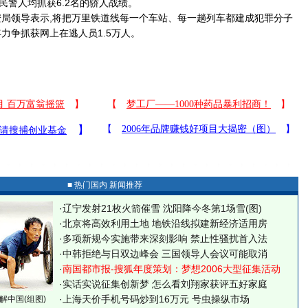
所民警人均抓获6.2名的骄人战绩。
领导表示,将把万里铁道线每一个车站、每一趟列车都建成犯罪分子
力争抓获网上在逃人员1.5万人。
■ 热门国内 新闻推荐
·
辽宁发射21枚火箭催雪 沈阳降今冬第1场雪(图)
·
北京将高效利用土地 地铁沿线拟建新经济适用房
·
多项新规今实施带来深刻影响 禁止性骚扰首入法
·
中韩拒绝与日双边峰会 三国领导人会议可能取消
·
南国都市报-搜狐年度策划：梦想2006大型征集活动
·
实话实说征集创新梦
怎么看刘翔家获评五好家庭
·
上海天价手机号码炒到16万元 号虫操纵市场
解中国(组图)