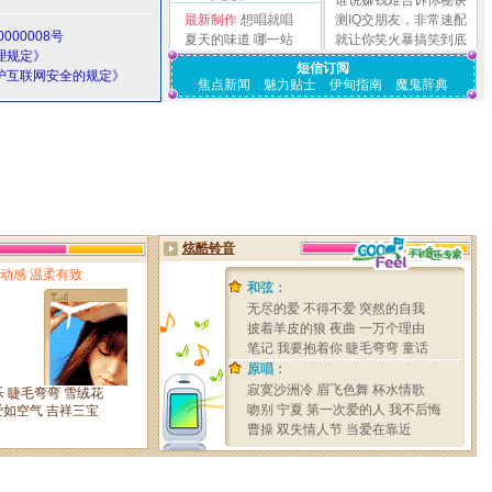
谁说赚钱难告诉你秘诀
最新制作
想唱就唱
测IQ交朋友，非常速配
000008号
夏天的味道
哪一站
就让你笑火暴搞笑到底
理规定》
短信订阅
护互联网安全的规定》
焦点新闻
魅力贴士
伊甸指南
魔鬼辞典