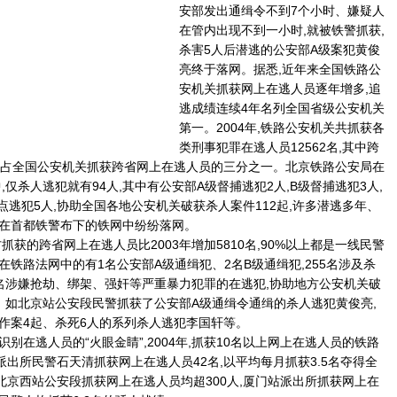
安部发出通缉令不到7个小时、嫌疑人
在管内出现不到一小时,就被铁警抓获,
杀害5人后潜逃的公安部A级案犯黄俊
亮终于落网。据悉,近年来全国铁路公
安机关抓获网上在逃人员逐年增多,追
逃成绩连续4年名列全国省级公安机关
第一。2004年,铁路公安机关共抓获各
类刑事犯罪在逃人员12562名,其中跨
0名,占全国公安机关抓获跨省网上在逃人员的三分之一。北京铁路公安局在
,仅杀人逃犯就有94人,其中有公安部A级督捕逃犯2人,B级督捕逃犯3人,
点逃犯5人,协助全国各地公安机关破获杀人案件112起,许多潜逃多年、
在首都铁警布下的铁网中纷纷落网。
获的跨省网上在逃人员比2003年增加5810名,90%以上都是一线民警
铁路法网中的有1名公安部A级通缉犯、2名B级通缉犯,255名涉及杀
9名涉嫌抢劫、绑架、强奸等严重暴力犯罪的在逃犯,协助地方公安机关破
。如北京站公安段民警抓获了公安部A级通缉令通缉的杀人逃犯黄俊亮,
作案4起、杀死6人的系列杀人逃犯李国轩等。
逃人员的“火眼金睛”,2004年,抓获10名以上网上在逃人员的铁路
派出所民警石天清抓获网上在逃人员42名,以平均每月抓获3.5名夺得全
北京西站公安段抓获网上在逃人员均超300人,厦门站派出所抓获网上在