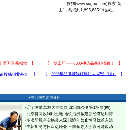
搜狗(
www.sogou.com
)搜索“
黄
山
”，共找到1,895,885个结果。
■ 热门国内 新闻推荐
·
辽宁发射21枚火箭催雪 沈阳降今冬第1场雪(图)
·
北京将高效利用土地 地铁沿线拟建新经济适用房
·
多项新规今实施带来深刻影响 禁止性骚扰首入法
·
中韩拒绝与日双边峰会 三国领导人会议可能取消