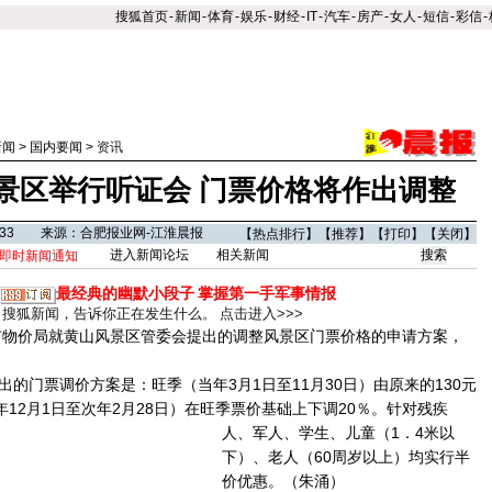
搜狐首页
-
新闻
-
体育
-
娱乐
-
财经
-
IT
-
汽车
-
房产
-
女人
-
短信
-
彩信
-
新闻
>
国内要闻
>
资讯
景区举行听证会 门票价格将作出调整
00:33 来源：合肥报业网-江淮晨报
【
热点排行
】【
推荐
】【
打印
】【
关闭
】
进入新闻论坛
相关新闻
即时新闻通知
最经典的幽默小段子
掌握第一手军事情报
搜狐新闻，告诉你正在发生什么。
点击进入>>>
物价局就黄山风景区管委会提出的调整风景区门票价格的申请方案，
门票调价方案是：旺季（当年3月1日至11月30日）由原来的130元
年12月1日至次年2月28日）在旺季票价基础上下调20％。
针对残疾
人、军人、学生、儿童（1．4米以
下）、老人（60周岁以上）均实行半
价优惠。（朱涌）