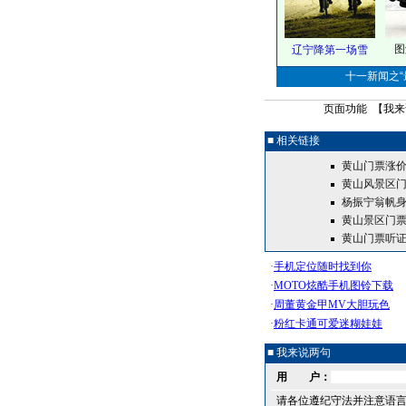
图
辽宁降第一场雪
十一新闻之“最
页面功能 【
我来
■ 相关链接
黄山门票涨价
黄山风景区门
杨振宁翁帆身
黄山景区门票
黄山门票听证
■ 我来说两句
用 户：
请各位遵纪守法并注意语