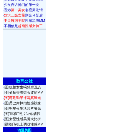
·
少女自诉她们的第一次
·
香港
第一美女
名模周汶锜
·
舒淇三级女星
到金马影后
·
中央舞蹈学院
性感黑衣MM
·
不相信是
越南性感女特工
数码公社
[图]抓拍女生喝醉后丑态
·
[图]偷拍香港街头波霸MM
·
[图]蒋勤勤半裸写真曝光
·
[图]桑巴舞抓拍性感辣妹
·
[图]明星夜生活照片曝光
·
[图]"呕像"照片助你减肥
·
[图]女星性感美腿大比拼
·
[视频]飞机上调戏性感MM
·
动漫美图