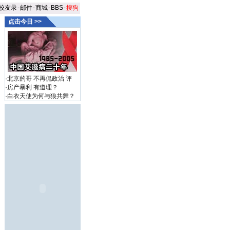
校友录
-
邮件
-
商城
-
BBS
-
搜狗
点击今日 >>
·
北京的哥 不再侃政治
评
·
房产暴利 有道理？
·
白衣天使为何与狼共舞？