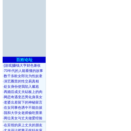
百姓论坛
·
[游戏]赚钱大亨财色兼收
·
70年代的人能看懂的故事
·
数千东欧女郎沦为性奴隶
·
演艺圈里的性交易真相
·
处女身份使我陷入尴尬
·
再婚后成丈夫砧板上的肉
·
网恋奇遇变态男化身美女
·
老婆出差留下的神秘留言
·
在女同事色诱中不能自拔
·
我和大学女老师偷吃禁果
·
两位美女与丈夫做爱经验
·
在宾馆的床上丈夫的朋友
·
丈夫设计把妻子捉奸在床