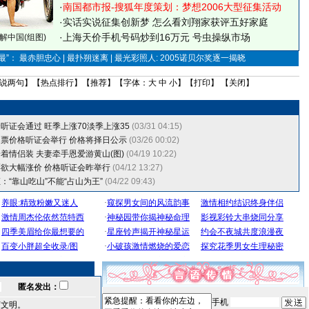
·
南国都市报-搜狐年度策划：梦想2006大型征集活动
·
实话实说征集创新梦
怎么看刘翔家获评五好家庭
·
上海天价手机号码炒到16万元 号虫操纵市场
解中国(组图)
”： 最赤胆忠心 | 最扑朔迷离 | 最光彩照人: 2005诺贝尔奖逐一揭晓
说两句
】【
热点排行
】【
推荐
】【字体：
大
中
小
】【
打印
】 【
关闭
】
听证会通过 旺季上涨70淡季上涨35
(03/31 04:15)
票价格听证会举行 价格将择日公示
(03/26 00:02)
着情侣装 夫妻牵手恩爱游黄山(图)
(04/19 10:22)
欲大幅涨价 价格听证会昨举行
(04/12 13:27)
：“靠山吃山”不能“占山为王”
(04/22 09:43)
匿名发出：
手机
言文明。