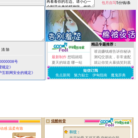
包月自写
5分钱/条
精品专题推荐：
谁说赚钱难告诉你秘诀
最新制作
想唱就唱
测IQ交朋友，非常速配
000008号
夏天的味道
哪一站
就让你笑火暴搞笑到底
理规定》
短信订阅
护互联网安全的规定》
焦点新闻
魅力贴士
伊甸指南
魔鬼辞典