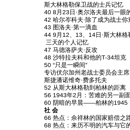
斯大林格勒保卫战的士兵记忆
40 8月23日·奥尔洛夫最后一眼
42 哈尔岑科夫·除了成为战士你
43 图洛夫·第一滴血
44 9月12、13、14日·斯大林
三天的个人记忆
47 马德洛萨夫·反攻
48 沙特拉夫科和他的T-34坦克
50 “只是一瞬间”
专访伏尔加州老战士委员会主席
斯捷潘诺维奇·费多托夫
52 从斯大林格勒到柏林的距离
56 1943年2月：苦难的另一副
60 阴暗的早晨——柏林的1945
社 会
66 热点：佘祥林的国家赔偿之
68 热点：来历不明的汽车与它