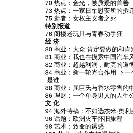
70 热点：金光，被质疑的首善
73 热点：一家日军慰安所的拆
75 逝者：女权主义者之死
特别报道
76 阁楼老玩具与青春动手狂
经 济
80 商业：大众:肯定要做的和肯
81 商业：我也在摸索中国汽车
82 商业：超越利润，耐克的道
84 商业：新一轮光合作用 下一个
是谁
88 商业：屈臣氏与香水零售的
86 理财：一个单身男人的人生
文 化
94 海外特稿：不如选杰米·奥利
96 话题：欧洲火车怀旧旅程
98 艺术：致命的诱惑