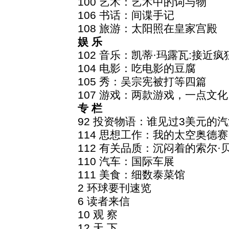
100 艺术：艺术中的词与物
106 书话：间谍手记
108 旅游：太阳照在皇家宫殿
娱 乐
102 音乐：凯蒂·玛露瓦:接近疯
104 电影：吃电影的豆腐
105 秀：吴宗宪被打等四篇
107 游戏：两款游戏，一点文化
专 栏
92 投资物语：谁见过3美元的汽
114 思想工作：我的太空奥德赛
112 有关品质：沉闷着的索尔·
110 汽车：国际车展
111 美食：细数泰菜馆
2 环球要刊速览
6 读者来信
10 观 察
12 天 下