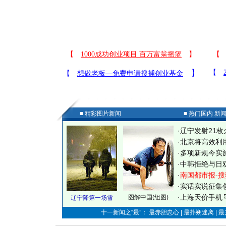
■ 精彩图片新闻
■ 热门国内 新
·
辽宁发射21枚
·
北京将高效利
·
多项新规今实
·
中韩拒绝与日
·
南国都市报-搜
·
实话实说征集
·
上海天价手机号
图解中国(组图)
辽宁降第一场雪
十一新闻之“最”： 最赤胆忠心 | 最扑朔迷离 | 