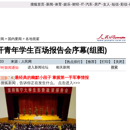
搜狐首页
-
新闻
-
体育
-
娱乐
-
财经
-
IT
-
汽车
-
房产
-
女人
-
短信
-
彩信
-
新闻
>
国内要闻
>
各地视窗
开青年学生百场报告会序幕(组图)
10:33 来源：人民网
【
热点排行
】【
推荐
】【
打印
】【
关闭
】
进入新闻论坛
相关新闻
即时新闻通知
最经典的幽默小段子
掌握第一手军事情报
搜狐新闻，告诉你正在发生什么。
点击进入>>>