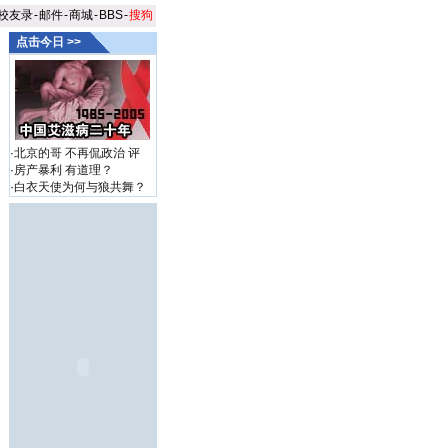
校友录
-
邮件
-
商城
-
BBS
-
搜狗
点击今日 >>
·
北京的哥 不再侃政治
评
·
房产暴利 有道理？
·
白衣天使为何与狼共舞？