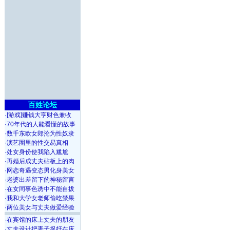
百姓论坛
·
[游戏]赚钱大亨财色兼收
·
70年代的人能看懂的故事
·
数千东欧女郎沦为性奴隶
·
演艺圈里的性交易真相
·
处女身份使我陷入尴尬
·
再婚后成丈夫砧板上的肉
·
网恋奇遇变态男化身美女
·
老婆出差留下的神秘留言
·
在女同事色诱中不能自拔
·
我和大学女老师偷吃禁果
·
两位美女与丈夫做爱经验
·
在宾馆的床上丈夫的朋友
·
丈夫设计把妻子捉奸在床