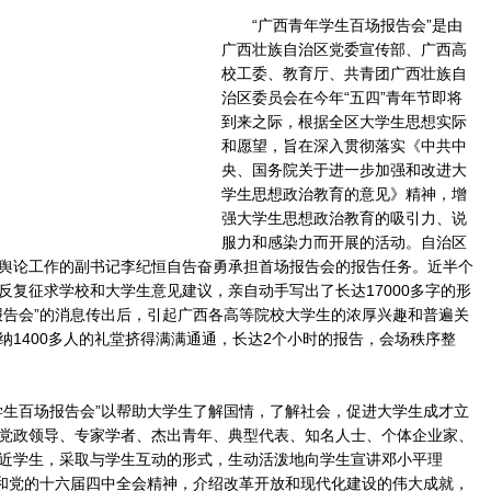
“广西青年学生百场报告会”是由
广西壮族自治区党委宣传部、广西高
校工委、教育厅、共青团广西壮族自
治区委员会在今年“五四”青年节即将
到来之际，根据全区大学生思想实际
和愿望，旨在深入贯彻落实《中共中
央、国务院关于进一步加强和改进大
学生思想政治教育的意见》精神，增
强大学生思想政治教育的吸引力、说
服力和感染力而开展的活动。自治区
舆论工作的副书记李纪恒自告奋勇承担首场报告会的报告任务。近半个
反复征求学校和大学生意见建议，亲自动手写出了长达17000多字的形
报告会”的消息传出后，引起广西各高等院校大学生的浓厚兴趣和普遍关
纳1400多人的礼堂挤得满满通通，长达2个小时的报告，会场秩序整
生百场报告会”以帮助大学生了解国情，了解社会，促进大学生成才立
党政领导、专家学者、杰出青年、典型代表、知名人士、个体企业家、
近学生，采取与学生互动的形式，生动活泼地向学生宣讲邓小平理
想和党的十六届四中全会精神，介绍改革开放和现代化建设的伟大成就，