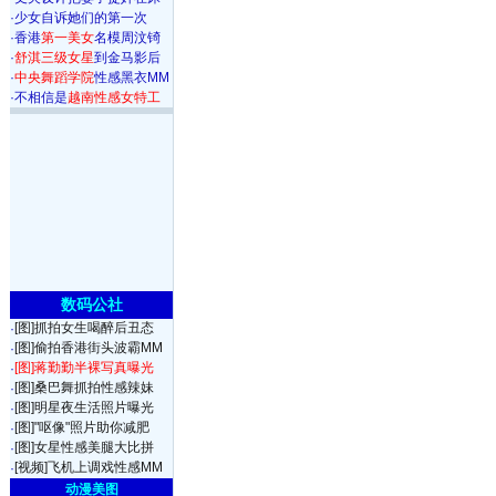
·
少女自诉她们的第一次
·
香港
第一美女
名模周汶锜
·
舒淇三级女星
到金马影后
·
中央舞蹈学院
性感黑衣MM
·
不相信是
越南性感女特工
数码公社
[图]抓拍女生喝醉后丑态
·
[图]偷拍香港街头波霸MM
·
[图]蒋勤勤半裸写真曝光
·
[图]桑巴舞抓拍性感辣妹
·
[图]明星夜生活照片曝光
·
[图]"呕像"照片助你减肥
·
[图]女星性感美腿大比拼
·
[视频]飞机上调戏性感MM
·
动漫美图