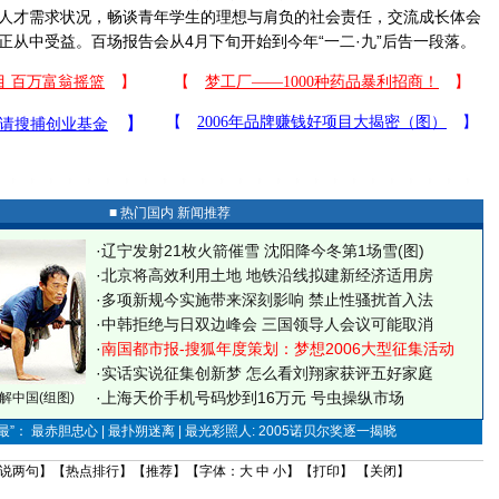
人才需求状况，畅谈青年学生的理想与肩负的社会责任，交流成长体会
正从中受益。百场报告会从4月下旬开始到今年“一二·九”后告一段落。
■ 热门国内 新闻推荐
·
辽宁发射21枚火箭催雪 沈阳降今冬第1场雪(图)
·
北京将高效利用土地 地铁沿线拟建新经济适用房
·
多项新规今实施带来深刻影响 禁止性骚扰首入法
·
中韩拒绝与日双边峰会 三国领导人会议可能取消
·
南国都市报-搜狐年度策划：梦想2006大型征集活动
·
实话实说征集创新梦
怎么看刘翔家获评五好家庭
·
上海天价手机号码炒到16万元 号虫操纵市场
解中国(组图)
”： 最赤胆忠心 | 最扑朔迷离 | 最光彩照人: 2005诺贝尔奖逐一揭晓
说两句
】【
热点排行
】【
推荐
】【字体：
大
中
小
】【
打印
】 【
关闭
】