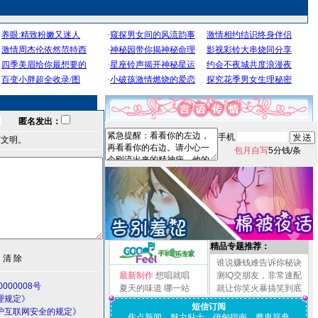
匿名发出：
手机
言文明。
包月自写
5分钱/条
精品专题推荐：
谁说赚钱难告诉你秘诀
最新制作
想唱就唱
测IQ交朋友，非常速配
000008号
夏天的味道
哪一站
就让你笑火暴搞笑到底
理规定》
短信订阅
护互联网安全的规定》
焦点新闻
魅力贴士
伊甸指南
魔鬼辞典