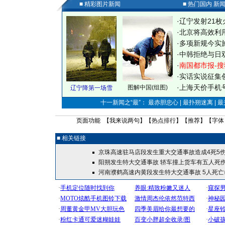
■ 精彩图片新闻
■ 热门国内 新
·
辽宁发射21枚
·
北京将高效利
·
多项新规今实
·
中韩拒绝与日
·
南国都市报-搜
·
实话实说征集
·
上海天价手机号
图解中国(组图)
辽宁降第一场雪
十一新闻之“最”： 最赤胆忠心 | 最扑朔迷离 | 
页面功能 【
我来说两句
】【
热点排行
】【
推荐
】【字体
■ 相关链接
京珠高速驻马店段发生重大交通事故造成4死5
阳朔发生特大交通事故 轿车撞上货车有五人死
河南濮鹤高速内黄段发生特大交通事故 5人死亡