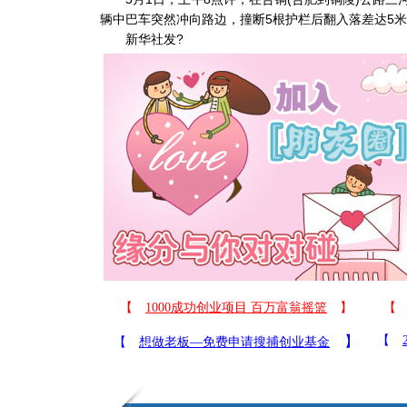
辆中巴车突然冲向路边，撞断5根护栏后翻入落差达5米
新华社发?