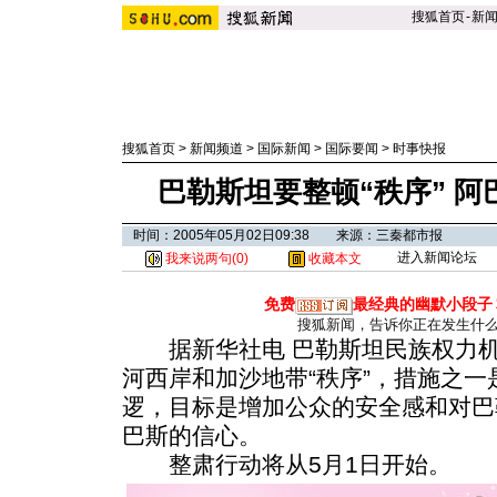
搜狐首页
-
新
搜狐首页
>
新闻频道
>
国际新闻
>
国际要闻
>
时事快报
巴勒斯坦要整顿“秩序” 
时间：2005年05月02日09:38 来源：三秦都市报
进入新闻论坛
我来说两句(
0
)
收藏本文
免费
最经典的幽默小段子
搜狐新闻，告诉你正在发生什
据新华社电 巴勒斯坦民族权力机构
河西岸和加沙地带“秩序”，措施之
逻，目标是增加公众的安全感和对巴
巴斯的信心。
整肃行动将从5月1日开始。