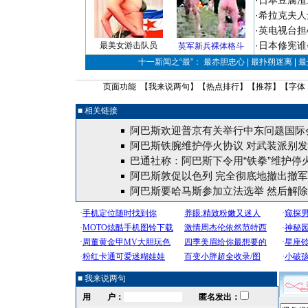
·
日本豆腐渣
·
希拉克夫人
·
英电视台担
·
日本修宪谁
最美女游击队员
英军新兵裸体格斗
十一新闻之“最”： 最赤胆忠心 | 最扑朔迷离 | 
页面功能 【
我来说两句
】【
热点排行
】【
推荐
】【字体
■ 相关链接
阿巴斯欢迎普京有关举行中东问题国际
阿巴斯铁腕维护停火协议 对武装派别
巴通社称：阿巴斯下令用“铁拳”维护停
阿巴斯敦促以色列 完全彻底地撤出撤
阿巴斯要哈马斯参加立法选举 然后解
■ 我来说两句
用 户：
匿名发出：