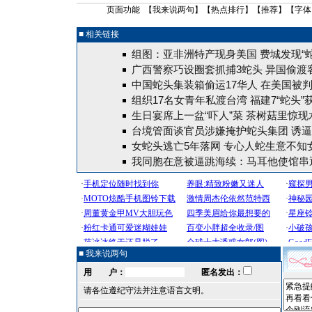
页面功能 【
我来说两句
】【
热点排行
】【
推荐
】【字体
■ 相关链接
组图：亚非洲特产现身美国 费城发现“蛇
广西警察巧设圈套抓捕3蛇头 异国偷渡
中国蛇头集装箱偷运17华人 在美国被判
组织17名女青年私渡台湾 福建7“蛇头”
生日宴席上一盆“吓人”菜 茶树菇里惊现
台境管面谈官员涉嫌掩护蛇头集团 诱
女蛇头逃亡5年落网 专心人蛇生意不知
我同胞在意被逼跳海续：马耳他使馆串
■ 我来说两句
用 户：
匿名发出：
请各位遵纪守法并注意语言文明。