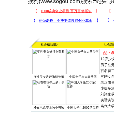
搜狗(
www.sogou.com
)搜索:“
蛇头
”
社会精品图片
社会新
口述：
12岁少
男子性无
百名员
三陪女
变性美女进行胸部整形
中国女子在大马受辱
老汉修
少妇多
刘翔家
实话实
当代大
栓在电话亭上的小男孩
中国大学生2005的黑暗