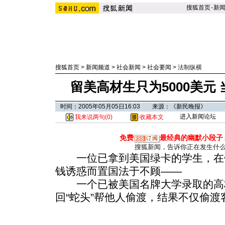
搜狐首页
-
新
搜狐首页
>
新闻频道
>
社会新闻
>
社会要闻
>
法制纵横
留美高材生只为5000美元
时间：2005年05月05日16:03 来源：《新民晚报》
进入新闻论坛
我来说两句(
0
)
收藏本文
免费
最经典的幽默小段子
搜狐新闻，告诉你正在发生什
一位已拿到美国绿卡的学生，在
钱诱惑而置国法于不顾——
一个已被美国名牌大学录取的高材
回“蛇头”帮他人偷渡，结果不仅偷