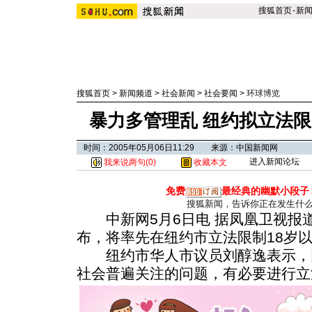
搜狐首页
-
新
搜狐首页
>
新闻频道
>
社会新闻
>
社会要闻
>
环球博览
暴力多管理乱 纽约拟立法限
时间：2005年05月06日11:29 来源：中国新闻网
进入新闻论坛
我来说两句(
0
)
收藏本文
免费
最经典的幽默小段子
搜狐新闻，告诉你正在发生什
中新网5月6日电 据凤凰卫视报道
布，将率先在纽约市立法限制18岁
纽约市华人市议员刘醇逸表示，
社会普遍关注的问题，有必要进行立