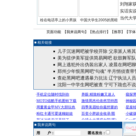
刘翔家
实话实
当代大
栓在电话亭上的小男孩
中国大学生2005的黑暗
页面功能 【
我来说两句
】【
热点排行
】【
推荐
】【字体
■ 相关链接
儿子沉迷网吧被学校开除 父亲派人将
美为驻伊美军提供简易网吧 欲鼓舞军队
网上逃犯外出伪装出家人 凌晨在网吧
郑州少年恨黑网吧“勾魂” 半月悄侦查带
查处黑网吧遭遇暴力抗法 辽宁执法人
沈阳一中学生网吧被查 宁可下跪也不
■ 我来说两句
用 户：
匿名发出：