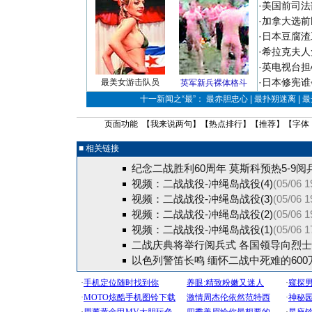
·
美国前司法
·
加拿大选前
·
日本豆腐渣
·
希拉克夫人
·
英电视台担
·
日本修宪谁
最美女游击队员
英军新兵裸体格斗
十一新闻之“最”： 最赤胆忠心 | 最扑朔迷离 | 
页面功能 【
我来说两句
】【
热点排行
】【
推荐
】【字体
■ 相关链接
纪念二战胜利60周年 莫斯科预热5-9阅兵
视频：二战战役-冲绳岛战役(4)
(05/06 1
视频：二战战役-冲绳岛战役(3)
(05/06 1
视频：二战战役-冲绳岛战役(2)
(05/06 1
视频：二战战役-冲绳岛战役(1)
(05/06 1
二战庆典将举行阅兵式 各国领导向烈
以色列警笛长鸣 缅怀二战中死难的600