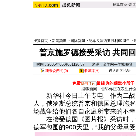
搜狐首页
-
新
搜狐首页
>
新闻频道
>
国际新闻
>
纪念反法西斯胜利60周年
>
普京施罗德接受采访 共同
时间：2005年05月06日20:57 来源：金羊网—羊城晚报
进入新闻论坛
我来说两句(
0
)
收藏本文
免费
最经典的幽默小段子
搜狐新闻，告诉你正在发生什
新华社今日上午专电 作为二战
人，俄罗斯总统普京和德国总理施罗
场战争给他们各自家庭所带来的不幸
在接受德国《图片报》采访时，
德军包围的900天里，“我的父母承