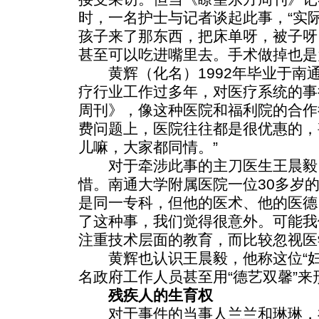
时，一名护士与记者谈起此事，“实
孩子来了那东西，把床单呀，被子呀
甚至可以吃进嘴里去。手术做掉也是
黄辉（化名）1992年毕业于南
疗行业工作过多年，对医疗系统的事
周刊》，像这种医院和福利院的合作
费问题上，医院往往都是很优惠的，
儿嘛，大家都同情。”
对于牵涉此事的主刀医生王晨毅
惜。南通大学附属医院一位30多岁
是同一专科，但他的医术、他的医德
了这种事，我们觉得很意外。可能我
注重技术层面的教育，而比较忽视医
黄辉也认识王晨毅，他称这位“妇
名政府工作人员甚至用“德艺双馨”
残疾人的生育权
对于事件的当事人兰兰和琳琳，