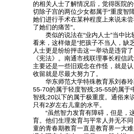
的相关人士了解情况后，觉得医院的
切除子宫的两位少女都属于“重度智
她们进行手术在某种程度上来说未尝
了她们的痛苦”。
类似的说法在“业内人士”当中比
看来，这样做是“把孩子不当人，缺
人士更是纷纷抨击这一举动是违背了
《宪法》。南通市残联理事长程信武
主要还是一些旧观念在作怪，就是认
收留就是尽最大努力了。
华东师范大学特殊教育系刘春玲
55-70的属于轻度智残;35-55的属于
智残;20以下的属于极重度。通俗来
只有2岁左右儿童的水平。
“虽然智力发育有障碍，但是，这
育。他们生理发育与平常人并无不同
童的青春期教育一直是教育界一大难