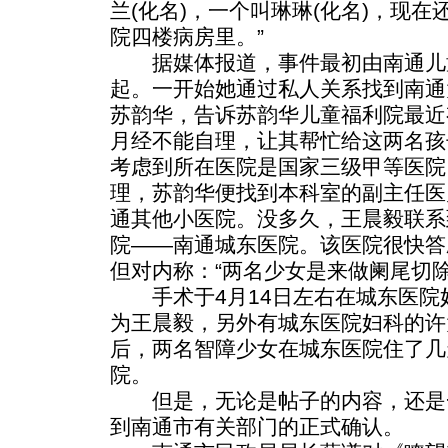
兰(化名)，一个叫琳琳(化名)，现
院四楼病房里。”
据媒体报道，事件最初由南通儿
起。一开始她通过私人关系找到南通
苏韵华，告诉苏韵华儿童福利院最近
月经不能自理，让其帮忙给这两名孩
考虑到所在医院是国家三级甲等医院
理，苏韵华便找到本科室的副主任医
通其他小医院。没多久，王晨毅联系
院——南通城东医院。该医院很快答
但对内称：“两名少女是来做阑尾切除
手术于4月14日左右在城东医院
为王晨毅，另外有城东医院妇科的许
后，两名智障少女在城东医院住了几
院。
但是，无论是帖子的内容，还是
到南通市有关部门的正式确认。