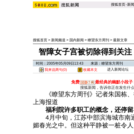
搜狐首页
-
新
搜狐首页
>
新闻频道
>
国内新闻
>
瞭望东方周刊
>
最新文章
智障女子宫被切除得到关注
时间：2005年05月09日13:43 来源：瞭望东方周刊
进入新闻论坛
我来说两句(
0
)
收藏本文
免费
最经典的幽默小段子
搜狐新闻，告诉你正在发生什
《瞭望东方周刊》记者朱国栋、徐
上海报道
福利院许多职工的概念，还停留
4月中旬，江苏中部滨海城市南通
媚春光之中。但这种平静被一桩令人