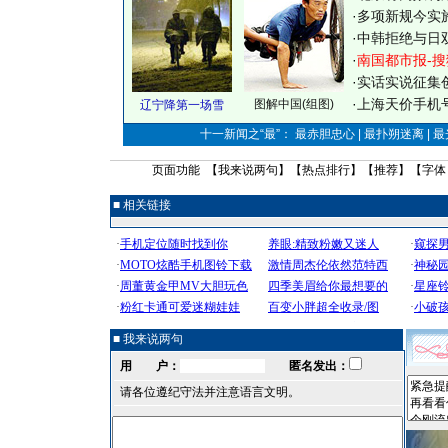
·
多项新规今实
·
中韩拒绝与日
·
南国都市报-搜
·
实话实说征集
·
上海天价手机号
图解中国(组图)
辽宁降第一场雪
十一新闻之“最”： 最赤胆忠心 | 最扑朔迷离 | 
页面功能 【
我来说两句
】【
热点排行
】【
推荐
】【字体
■ 相关链接
■ 我来说两句
用 户：
匿名发出：
请各位遵纪守法并注意语言文明。