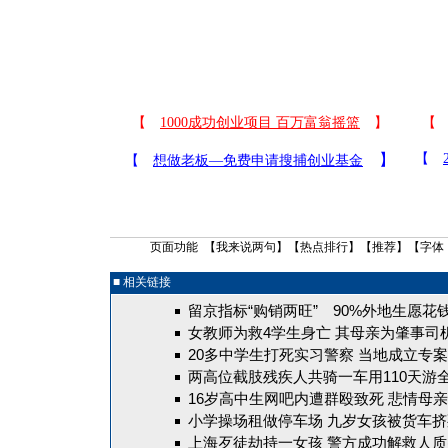
页面功能 【
我来说两句
】【
热点排行
】【
推荐
】【字体
■ 相关链接
留京指标“购销两旺” 90%外地生愿花
女教师为救4学生身亡 其母亲为肇事司
20多中学生打死实习警察 当地成立专
两高位截肢残疾人共骑一车用110天游全
16岁高中生网吧内遭群殴致死 悲情母亲
小学操场租做停车场 九岁女孩被货车挤死
上海歹徒劫持一女孩 警方成功解救人质(