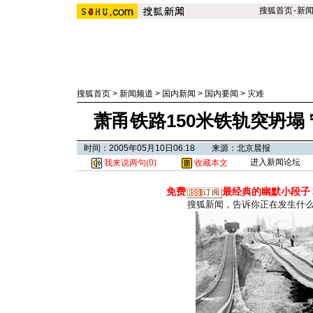
搜狐首页
-
新
搜狐首页
>
新闻频道
>
国内新闻
>
国内要闻
>
灾难
萧甬铁路150米铁轨突坍塌
时间：2005年05月10日06:18 来源：北京晨报
进入新闻论坛
我来说两句(
0
)
收藏本文
免费
最经典的幽默小段子
搜狐新闻，告诉你正在发生什