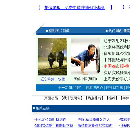
■ 精彩图片新闻
■ 热门国内 新
·
辽宁发射21枚
·
北京将高效利
·
多项新规今实
·
中韩拒绝与日
·
南国都市报-搜
·
实话实说征集
·
上海天价手机号
图解中国(组图)
辽宁降第一场雪
十一新闻之“最”： 最赤胆忠心 | 最扑朔迷离 | 
页面功能 【
我来说两句
】【
热点排行
】【
推荐
】【字体
■ 相关链接