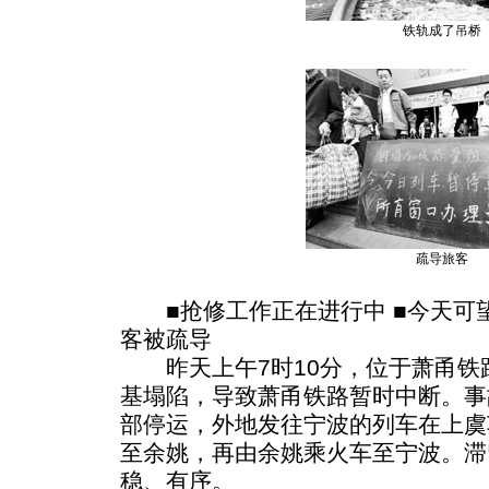
铁轨成了吊桥
疏导旅客
■抢修工作正在进行中 ■今天可望恢
客被疏导
昨天上午7时10分，位于萧甬铁
基塌陷，导致萧甬铁路暂时中断。事
部停运，外地发往宁波的列车在上虞
至余姚，再由余姚乘火车至宁波。滞
稳、有序。