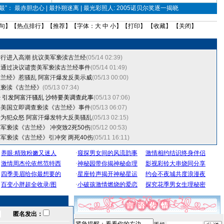
”： 最赤胆忠心 | 最扑朔迷离 | 最光彩照人: 2005诺贝尔奖逐一揭晓
句
】【
热点排行
】【
推荐
】【字体：
大
中
小
】【
打印
】 【
收藏
】 【
关闭
】
行进入高潮 抗议美军亵渎古兰经
(05/14 02:39)
会通过决议谴责美军亵渎古兰经事件
(05/14 01:49)
兰经》惹骚乱 阿富汗爆发反美示威
(05/13 00:00)
狱亵渎《古兰经》
(05/13 07:34)
 引发阿富汗骚乱
沙特要美调查此事
(05/13 07:06)
要美国立即调查亵渎《古兰经》事件
(05/13 06:07)
为犯众怒 阿富汗爆发特大反美骚乱
(05/13 02:15)
军亵渎《古兰经》 冲突致2死50伤
(05/12 00:53)
军亵渎《古兰经》引冲突 两死40伤
(05/11 16:11)
匿名发出：