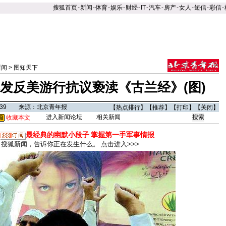
搜狐首页
-
新闻
-
体育
-
娱乐
-
财经
-
IT
-
汽车
-
房产
-
女人
-
短信
-
彩信
-
新闻
>
图知天下
发反美游行抗议亵渎《古兰经》(图)
04:39 来源：北京青年报
【
热点排行
】【
推荐
】【
打印
】【
关闭
】
进入新闻论坛
相关新闻
收藏本文
最经典的幽默小段子
掌握第一手军事情报
搜狐新闻，告诉你正在发生什么。
点击进入>>>