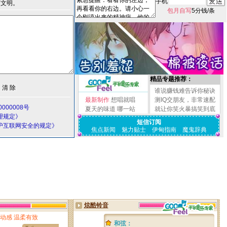
手机
言文明。
包月自写
5分钱/条
精品专题推荐：
谁说赚钱难告诉你秘诀
最新制作
想唱就唱
测IQ交朋友，非常速配
000008号
夏天的味道
哪一站
就让你笑火暴搞笑到底
理规定》
短信订阅
护互联网安全的规定》
焦点新闻
魅力贴士
伊甸指南
魔鬼辞典