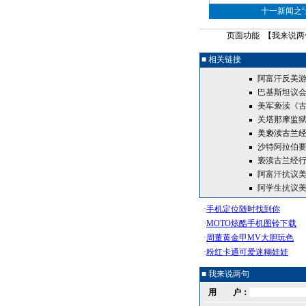
十一新闻之“最
页面功能 【
我来说两
■ 相关链接
阿富汗反美游
巴基斯坦议
美军亵渎《古
关塔那摩监
美亵渎古兰经
沙特阿拉伯
亵渎古兰经行
阿富汗抗议美
阿学生抗议美
■ 我来说两句
用 户：