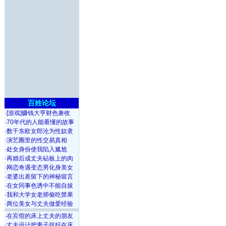
百姓论坛
·
[游戏]赚钱大亨财色兼收
·
70年代的人能看懂的故事
·
数千东欧女郎沦为性奴隶
·
演艺圈里的性交易真相
·
处女身份使我陷入尴尬
·
再婚后成丈夫砧板上的肉
·
网恋奇遇变态男化身美女
·
老婆出差留下的神秘留言
·
在女同事色诱中不能自拔
·
我和大学女老师偷吃禁果
·
两位美女与丈夫做爱经验
·
在宾馆的床上丈夫的朋友
·
丈夫设计把妻子捉奸在床