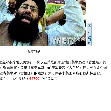
新华/法新
拉合尔市爆发反美游行，抗议在关塔那摩基地的美军亵渎《古兰经》的
》杂志披露的关塔那摩美军基地的美军亵渎《古兰经》行为已在多个国
谴责美军对《古兰经》的亵渎行为，并要求美国向所有穆斯林道歉。
索:“
古兰经
”,共找到
64700
个相关网页.