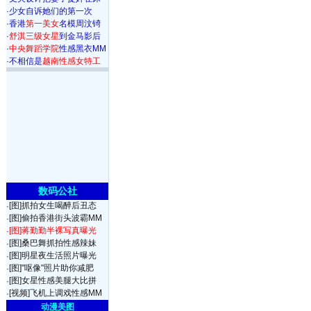
·
少女自诉她们的第一次
·
香港
第一美女
名模周汶锜
·
舒淇三级女星
到金马影后
·
中央舞蹈学院
性感黑衣MM
·
不相信是
越南性感女特工
数码公社
[图]抓拍女生喝醉后丑态
·
[图]偷拍香港街头波霸MM
·
[图]蒋勤勤半裸写真曝光
·
[图]桑巴舞抓拍性感辣妹
·
[图]明星夜生活照片曝光
·
[图]"呕像"照片助你减肥
·
[图]女星性感美腿大比拼
·
[视频]飞机上调戏性感MM
·
动漫美图