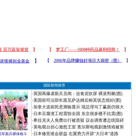
国际新闻推荐
·
英国再爆虐新兵丑闻：迫食泥饮尿 裸滚荆棘(图)
·
美国前司法部长面见萨达姆后称其状态很好(图)
·
加拿大选前民意测验显示 现总理马丁赢面仍很大
·
日本豆腐渣工程震惊全国 东京很多楼不抗震(图)
·
希拉克夫人免费出行被质疑 议会调查遭总统阻碍
·
英电视台担心激怒王室 查尔斯电视剧激情戏被剪
·
日本修宪谁会获益 右翼势力开辟“大日本”道路
英军新兵裸体格斗