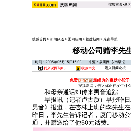
搜狐首页
-
新
搜狐首页
>
新闻频道
>
国内新闻
>
福建新闻
>
东南早报
移动公司赠李先生
时间：2005年05月15日16:03 来源：泉州网-东南早报
进入新闻论坛
我来说两句(
0
)
收藏本文
免费
最经典的幽默小段子
搜狐新闻，告诉你正在发生什
和母亲通话却传来男音追踪
早报讯（记者卢古质）早报昨日A
男音》报道，在杏林上班的李先生在
昨日，李先生告诉记者，厦门移动公
通，并赠送给了他50元话费。