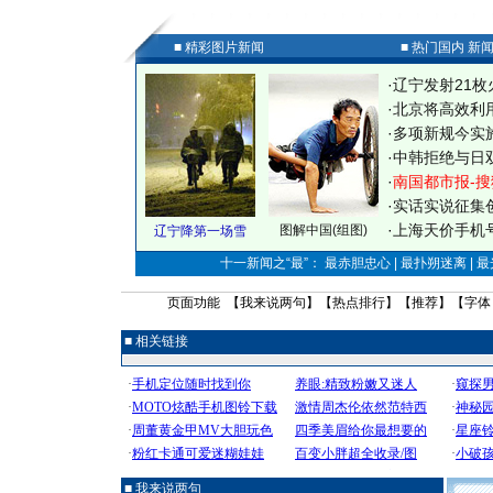
■ 精彩图片新闻
■ 热门国内 新
·
辽宁发射21枚
·
北京将高效利
·
多项新规今实
·
中韩拒绝与日
·
南国都市报-搜
·
实话实说征集
·
上海天价手机号
图解中国(组图)
辽宁降第一场雪
十一新闻之“最”： 最赤胆忠心 | 最扑朔迷离 | 
页面功能 【
我来说两句
】【
热点排行
】【
推荐
】【字体
■ 相关链接
■ 我来说两句