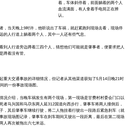
着，车体斜停着，前面躺着的两个人
血流满面，有人拿着手电筒正在辨
认。
，当天晚上9时许，他听说出了车祸，就赶紧跑到现场去看，现场停
远的人行道上躺着两个人，其中一人还有些气息。
到人行道旁边蹲着三四个人，猜想他们可能就是肇事者，便要求把人
是蹲着没有管。
大交通事故的详细情况，但记者从其他渠道获知了5月14日晚21时
期间的一份事故现场图。
况介绍，当晚车祸发生有两个现场，第一现场是甘费村村委会门口以
死者马兴国和马尕东两人延312国道向西步行，肇事车将两人撞倒后，
子，其后肇事车继续行驶，将二人拖挂着行驶出一段路后紧急刹车（就
事故现场图记录，肇事车在刹车期间又驶出一段距离，最后在第二现场
两人再次被拖出六七米远。