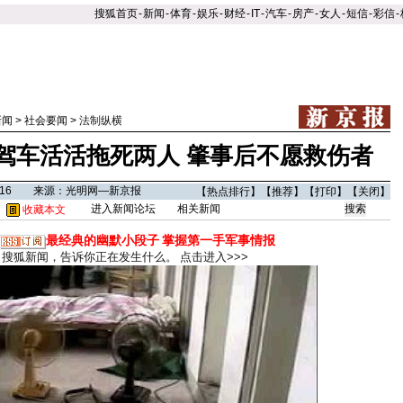
搜狐首页
-
新闻
-
体育
-
娱乐
-
财经
-
IT
-
汽车
-
房产
-
女人
-
短信
-
彩信
-
新闻
>
社会要闻
>
法制纵横
驾车活活拖死两人 肇事后不愿救伤者
01:16 来源：光明网—新京报
【
热点排行
】【
推荐
】【
打印
】【
关闭
】
进入新闻论坛
相关新闻
收藏本文
最经典的幽默小段子
掌握第一手军事情报
搜狐新闻，告诉你正在发生什么。
点击进入>>>