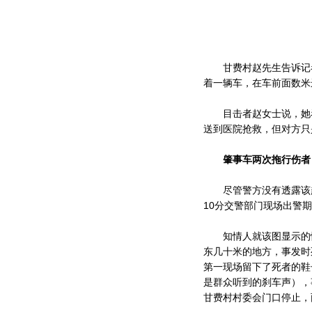
甘费村赵先生告诉记者
着一辆车，在车前面数米
目击者赵女士说，她看
送到医院抢救，但对方只
肇事车两次拖行伤者
尽管警方没有透露该起重
10分交警部门现场出警
知情人就该图显示的情
东几十米的地方，事发时
第一现场留下了死者的鞋
是群众听到的刹车声），
甘费村村委会门口停止，