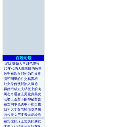
百姓论坛
·
[游戏]赚钱大亨财色兼收
·
70年代的人能看懂的故事
·
数千东欧女郎沦为性奴隶
·
演艺圈里的性交易真相
·
处女身份使我陷入尴尬
·
再婚后成丈夫砧板上的肉
·
网恋奇遇变态男化身美女
·
老婆出差留下的神秘留言
·
在女同事色诱中不能自拔
·
我和大学女老师偷吃禁果
·
两位美女与丈夫做爱经验
·
在宾馆的床上丈夫的朋友
·
丈夫设计把妻子捉奸在床