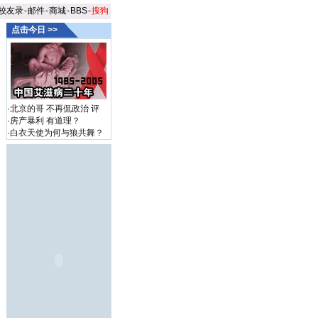
校友录
-
邮件
-
商城
-
BBS
-
搜狗
点击今日 >>
·
北京的哥 不再侃政治
评
·
房产暴利 有道理？
·
白衣天使为何与狼共舞？