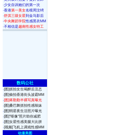
·
少女自诉她们的第一次
·
香港
第一美女
名模周汶锜
·
舒淇三级女星
到金马影后
·
中央舞蹈学院
性感黑衣MM
·
不相信是
越南性感女特工
数码公社
[图]抓拍女生喝醉后丑态
·
[图]偷拍香港街头波霸MM
·
[图]蒋勤勤半裸写真曝光
·
[图]桑巴舞抓拍性感辣妹
·
[图]明星夜生活照片曝光
·
[图]"呕像"照片助你减肥
·
[图]女星性感美腿大比拼
·
[视频]飞机上调戏性感MM
·
动漫美图