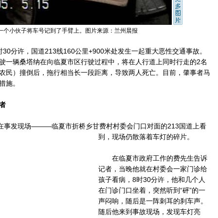
一个小伙子将车号记到了手臂上。图片来源：兰州晨报
30分许，国道213线160公里+900米处发生一起重大恶性交通事故。
驶一辆桑塔纳在向临夏市区行驶过程中，将在人行道上同时行走的2名
农民）撞倒后，拖行相当长一段距离，导致两人死亡。目前，肇事者马
措施。
者
事发现场———临夏市折桥乡甘费村村委会门口对面的213国道上看
到，现场仍散落着车灯的碎片。
在临夏市政府工作的费先生告诉
记者，当晚他就在村委会一家门诊给
孩子看病，8时30分许，他和几个人
在门诊门口坐着，突然听到“砰”的一
声闷响，随后是一阵刺耳的刹车声。
随后他来到事故现场，发现车灯亮