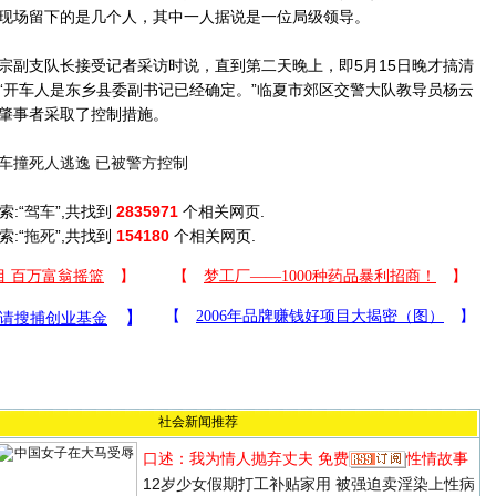
现场留下的是几个人，其中一人据说是一位局级领导。
副支队长接受记者采访时说，直到第二天晚上，即5月15日晚才搞清
“开车人是东乡县委副书记已经确定。”临夏市郊区交警大队教导员杨云
肇事者采取了控制措施。
车撞死人逃逸 已被警方控制
索:“
驾车
”,共找到
2835971
个相关网页.
索:“
拖死
”,共找到
154180
个相关网页.
社会新闻推荐
口述：我为情人抛弃丈夫
免费
性情故事
12岁少女假期打工补贴家用 被强迫卖淫染上性病