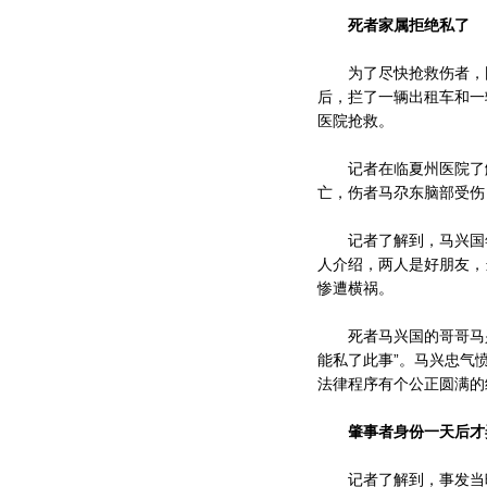
死者家属拒绝私了
为了尽快抢救伤者，围
后，拦了一辆出租车和一
医院抢救。
记者在临夏州医院了解
亡，伤者马尕东脑部受伤
记者了解到，马兴国年仅
人介绍，两人是好朋友，
惨遭横祸。
死者马兴国的哥哥马兴
能私了此事”。马兴忠气
法律程序有个公正圆满的
肇事者身份一天后才
记者了解到，事发当晚