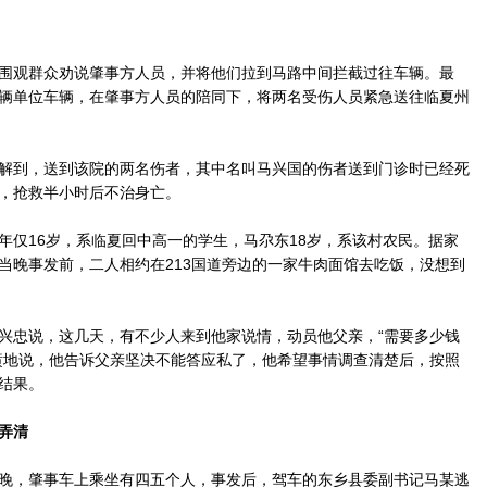
观群众劝说肇事方人员，并将他们拉到马路中间拦截过往车辆。最
辆单位车辆，在肇事方人员的陪同下，将两名受伤人员紧急送往临夏州
到，送到该院的两名伤者，其中名叫马兴国的伤者送到门诊时已经死
，抢救半小时后不治身亡。
16岁，系临夏回中高一的学生，马尕东18岁，系该村农民。据家
当晚事发前，二人相约在213国道旁边的一家牛肉面馆去吃饭，没想到
忠说，这几天，有不少人来到他家说情，动员他父亲，“需要多少钱
愤地说，他告诉父亲坚决不能答应私了，他希望事情调查清楚后，按照
结果。
弄清
，肇事车上乘坐有四五个人，事发后，驾车的东乡县委副书记马某逃