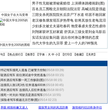
男子性无能被泄秘索赔偿 上演裸体跳楼闹剧(图)
百名员工围殴北京朝阳法院法官 高喊法院是强盗
三陪女杀死医院院长后弃尸下水道 邻居不敢回家
中国女子在大马受辱
老汉修鱼塘发现百岁热带龟 欲将其放生老龟流泪
少妇多次被丈夫逼吃春药 饱受暴虐夫变态性虐待
刘翔家获评五好家庭
舒淇从三级女星到金马影后
实话实说征集问题
说出你对身边事情的态度
当代大学生的九宗罪
爱上一个人的7种预兆
中国大学生2005的黑暗
两句
】【
热点排行
】【
推荐
】【字体：
大
中
小
】【
打印
】【
收藏
】【
关闭
】
书记驾车撞死人逃逸 已被警方控制
(05/18 03:29)
疑酒后驾车 前往测试途中突然逃逸
(05/18 03:15)
局长酒后驾车酿一死三伤惨剧(图)
(05/18 00:15)
连撞四人致1死3伤 狂奔逃逸600米
(05/18 00:45)
局长酒后驾车 连撞四人后狂奔逃逸
(05/18 00:07)
撞死一对夫妇 驾驶员是酒后驾车
(05/14 10:55)
亚探险者驾车横越北京巴黎(图)
(05/14 02:23)