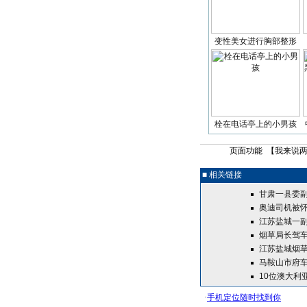
变性美女进行胸部整形
栓在电话亭上的小男孩
页面功能 【
我来说
■ 相关链接
甘肃一县委副
奥迪司机被怀
江苏盐城一副
烟草局长驾车
江苏盐城烟草
马鞍山市府车
10位澳大利