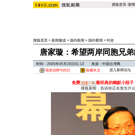
搜狐首页
-
新
搜狐首页
>
新闻频道
>
国内新闻
>
国内要闻
>
时政
唐家璇：希望两岸同胞兄弟
时间：2005年05月20日01:13 来源：中国台湾网
进入新闻论坛
我来说两句(
63
)
收藏本文
免费
最经典的幽默小段子
搜狐新闻，告诉你正在发生什