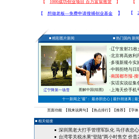
■ 精彩图片新闻
■ 热门国内 新
·
辽宁发射21枚
·
北京将高效利
·
多项新规今实
·
中韩拒绝与日
·
南国都市报-搜
·
实话实说征集
·
上海天价手机号
图解中国(组图)
辽宁降第一场雪
十一新闻之“最”： 最赤胆忠心 | 最扑朔迷离 | 
页面功能 【
我来说两句
】【
热点排行
】【
推荐
】【字体
■ 相关链接
深圳黑老大打手管理军队化 马仔表忠
台湾零关税水果“登陆”两小时售空 价贵