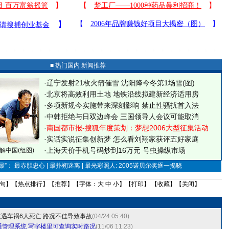
■ 热门国内 新闻推荐
·
辽宁发射21枚火箭催雪 沈阳降今冬第1场雪(图)
·
北京将高效利用土地 地铁沿线拟建新经济适用房
·
多项新规今实施带来深刻影响 禁止性骚扰首入法
·
中韩拒绝与日双边峰会 三国领导人会议可能取消
·
南国都市报-搜狐年度策划：梦想2006大型征集活动
·
实话实说征集创新梦
怎么看刘翔家获评五好家庭
·
上海天价手机号码炒到16万元 号虫操纵市场
解中国(组图)
”： 最赤胆忠心 | 最扑朔迷离 | 最光彩照人: 2005诺贝尔奖逐一揭晓
句
】【
热点排行
】【
推荐
】【字体：
大
中
小
】【
打印
】 【
收藏
】【
关闭
】
遇车祸6人死亡 路况不佳导致事故
(04/24 05:40)
通管理系统 写字楼里可查询实时路况
(11/06 11:23)