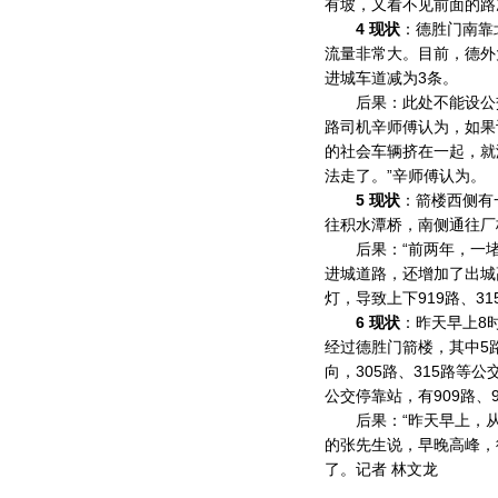
有坡，又看不见前面的路
4 现状
：德胜门南靠
流量非常大。目前，德外
进城车道减为3条。
后果：此处不能设公交专
路司机辛师傅认为，如果
的社会车辆挤在一起，就
法走了。”辛师傅认为。
5 现状
：箭楼西侧有
往积水潭桥，南侧通往厂
后果：“前两年，一堵半
进城道路，还增加了出城
灯，导致上下919路、3
6 现状
：昨天早上8时
经过德胜门箭楼，其中5
向，305路、315路等
公交停靠站，有909路、
后果：“昨天早上，从德
的张先生说，早晚高峰，
了。记者 林文龙