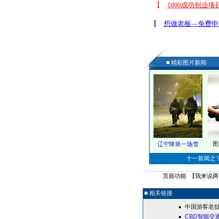
■ 精彩图片新闻
图
辽宁降第一场雪
十一新闻之“最
页面功能 【
我来说两
■ 相关链接
中国游客老挝
CBD智能交