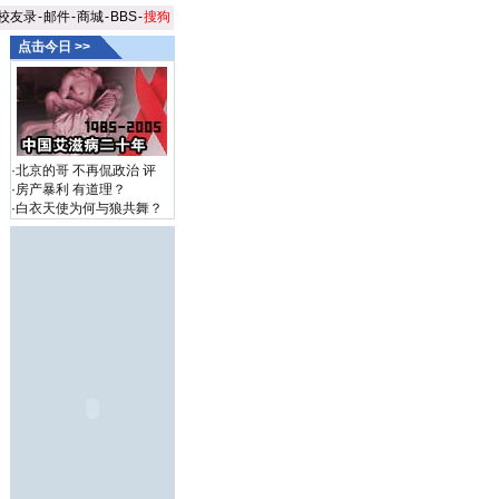
校友录
-
邮件
-
商城
-
BBS
-
搜狗
点击今日 >>
·
北京的哥 不再侃政治
评
·
房产暴利 有道理？
·
白衣天使为何与狼共舞？