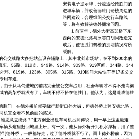
安装电子提示牌，分流途经德胜门的
进城车辆，并改善德胜门箭楼周边的
路网建设，合理组织公交行车路线
等，将有效解决德外拥堵问题。
1
前两年，德外大街高架桥下东
西向的安德北路与冰窖口胡同改造完
成后，使德胜门箭楼的拥堵情况有所
缓解。
的公交线路大多把站点设在辅路上，其中北郊市场站，在不到200米的
、55路、919支、949路、914路、909路、919区间、344路、344
0外环、819路、123路、305路、315路、919区间大站快车等17条公交
专用车道。
由于从马甸进城的辅路完全被公交车占用，社会车辆才不得不走高架
城的高架桥就没有了，车辆不得不挤在德胜门。他认为，这是造成德胜
德胜门，在德外桥前就要绕行新街口外大街，但德外桥上跨安德北路，
司机完全看不见前面的路况。
谁愿意去绕路？”北方创业出租车司机吕师傅说，周一早上这里最难
车辆从这里赶回城里上班。有一次，他从德外桥开到积水潭桥，用了整
桥到德外桥，一般都好走，过了德外桥就不行了。而上德外桥前，因为