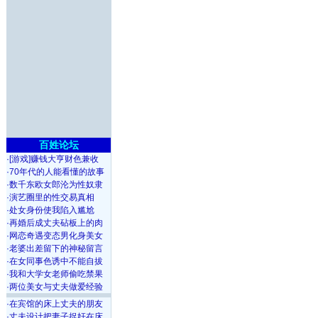
百姓论坛
·
[游戏]赚钱大亨财色兼收
·
70年代的人能看懂的故事
·
数千东欧女郎沦为性奴隶
·
演艺圈里的性交易真相
·
处女身份使我陷入尴尬
·
再婚后成丈夫砧板上的肉
·
网恋奇遇变态男化身美女
·
老婆出差留下的神秘留言
·
在女同事色诱中不能自拔
·
我和大学女老师偷吃禁果
·
两位美女与丈夫做爱经验
·
在宾馆的床上丈夫的朋友
·
丈夫设计把妻子捉奸在床