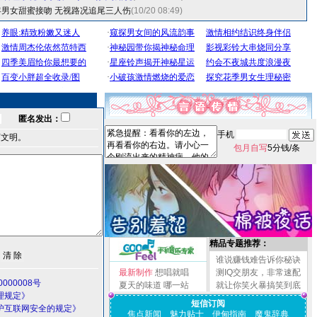
男女甜蜜接吻 无视路况追尾三人伤
(10/20 08:49)
匿名发出：
手机
言文明。
包月自写
5分钱/条
精品专题推荐：
谁说赚钱难告诉你秘诀
最新制作
想唱就唱
测IQ交朋友，非常速配
000008号
夏天的味道
哪一站
就让你笑火暴搞笑到底
理规定》
短信订阅
护互联网安全的规定》
焦点新闻
魅力贴士
伊甸指南
魔鬼辞典