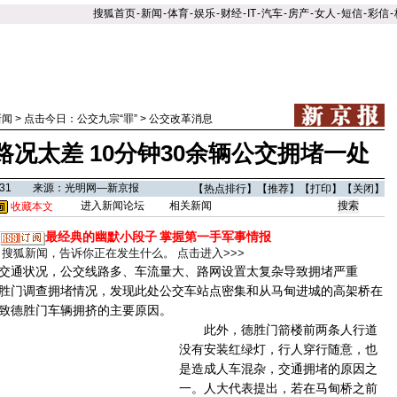
搜狐首页
-
新闻
-
体育
-
娱乐
-
财经
-
IT
-
汽车
-
房产
-
女人
-
短信
-
彩信
-
新闻
>
点击今日：公交九宗“罪”
>
公交改革消息
况太差 10分钟30余辆公交拥堵一处
08:31 来源：光明网—新京报
【
热点排行
】【
推荐
】【
打印
】【
关闭
】
进入新闻论坛
相关新闻
收藏本文
最经典的幽默小段子
掌握第一手军事情报
搜狐新闻，告诉你正在发生什么。
点击进入>>>
通状况，公交线路多、车流量大、路网设置太复杂导致拥堵严重
门调查拥堵情况，发现此处公交车站点密集和从马甸进城的高架桥在
致德胜门车辆拥挤的主要原因。
此外，德胜门箭楼前两条人行道
没有安装红绿灯，行人穿行随意，也
是造成人车混杂，交通拥堵的原因之
一。人大代表提出，若在马甸桥之前