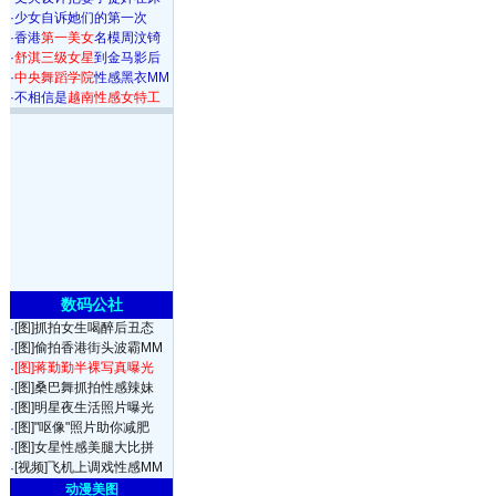
·
少女自诉她们的第一次
·
香港
第一美女
名模周汶锜
·
舒淇三级女星
到金马影后
·
中央舞蹈学院
性感黑衣MM
·
不相信是
越南性感女特工
数码公社
[图]抓拍女生喝醉后丑态
·
[图]偷拍香港街头波霸MM
·
[图]蒋勤勤半裸写真曝光
·
[图]桑巴舞抓拍性感辣妹
·
[图]明星夜生活照片曝光
·
[图]"呕像"照片助你减肥
·
[图]女星性感美腿大比拼
·
[视频]飞机上调戏性感MM
·
动漫美图