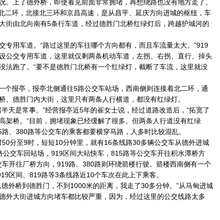
况。上了德外桥，即使看见前面非常拥堵，再想绕路也没有地方走了。
北二环，北接北三环和京昌高速，是从昌平、延庆方向进城的枢纽，车
大街由北向南有5条行车道，经过德胜门北桥红绿灯后，跨越护城河的
用车道。“路过这里的车往哪个方向都有，而且车流量太大。”919
设公交专用车道，这里就仅剩两条机动车道，左拐、右拐、直行、掉头
没法跑了。“要不是德胜门北桥有一个红绿灯，截断了车流，这里就没
一个报亭，报亭北侧通往5路公交车站场，西南侧则连接着北二环，通
桥、德胜门内大街，这里只有两条人行横道，都没有红绿灯。
天是常事。”经营报亭近5年的崔女士说，经过道路改造后，“拓宽了
高架桥。”目前，拥堵现象已经缓解了很多。但两条人行道没有红绿
15路、380路等公交车的乘客都要横穿马路，人多时比较混乱。
50分至9时，短短10分钟里，就有16条线路30多辆公交车从德外进城
路公交车回站场，919区间大站快车，815路等公交车开往积水潭桥方
公交车开往厂桥方向，919路、380路则环绕箭楼行驶。箭楼西南侧有一个
919区间、819路等3条线路近10个车次在此上下乘客。
外桥到德胜门，不到1000米的距离，我走了30多分钟。”从马甸进城
德外大街进城方向堵车都比较严重，因为，经过这里的公交线路太多