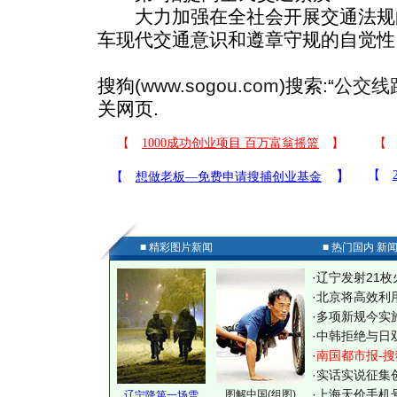
大力加强在全社会开展交通法规
车现代交通意识和遵章守规的自觉性。
搜狗(
www.sogou.com
)搜索:“
公交线
关网页.
■ 精彩图片新闻
■ 热门国内 新
·
辽宁发射21枚
·
北京将高效利
·
多项新规今实
·
中韩拒绝与日
·
南国都市报-搜
·
实话实说征集
·
上海天价手机号
图解中国(组图)
辽宁降第一场雪