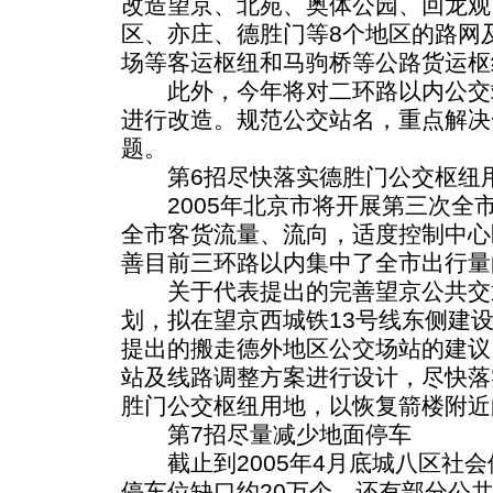
改造望京、北苑、奥体公园、回龙观
区、亦庄、德胜门等8个地区的路网
场等客运枢纽和马驹桥等公路货运枢
此外，今年将对二环路以内公交站
进行改造。规范公交站名，重点解决
题。
第6招尽快落实德胜门公交枢纽
2005年北京市将开展第三次全
全市客货流量、流向，适度控制中心
善目前三环路以内集中了全市出行量
关于代表提出的完善望京公共交
划，拟在望京西城铁13号线东侧建
提出的搬走德外地区公交场站的建议
站及线路调整方案进行设计，尽快落
胜门公交枢纽用地，以恢复箭楼附近
第7招尽量减少地面停车
截止到2005年4月底城八区社会
停车位缺口约20万个，还有部分公