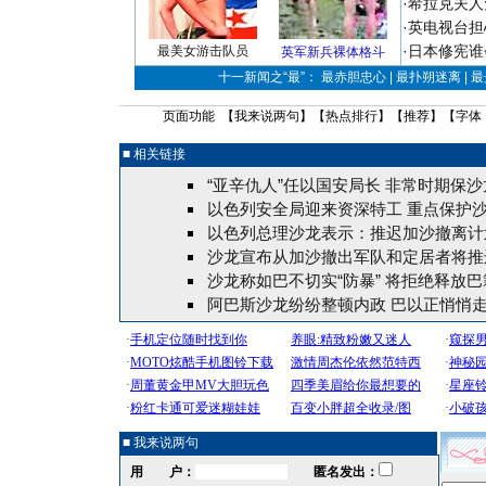
·
希拉克夫人
·
英电视台担
·
日本修宪谁
最美女游击队员
英军新兵裸体格斗
十一新闻之“最”： 最赤胆忠心 | 最扑朔迷离 | 
页面功能 【
我来说两句
】【
热点排行
】【
推荐
】【字体
■ 相关链接
“亚辛仇人”任以国安局长 非常时期保沙龙
以色列安全局迎来资深特工 重点保护
以色列总理沙龙表示：推迟加沙撤离计
沙龙宣布从加沙撤出军队和定居者将推
沙龙称如巴不切实“防暴” 将拒绝释放
阿巴斯沙龙纷纷整顿内政 巴以正悄悄
■ 我来说两句
用 户：
匿名发出：