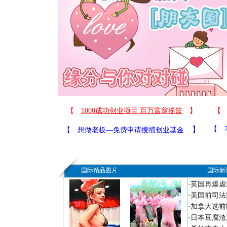
国际精品图片
国际新
·
英国再爆虐
·
美国前司法
·
加拿大选前
·
日本豆腐渣