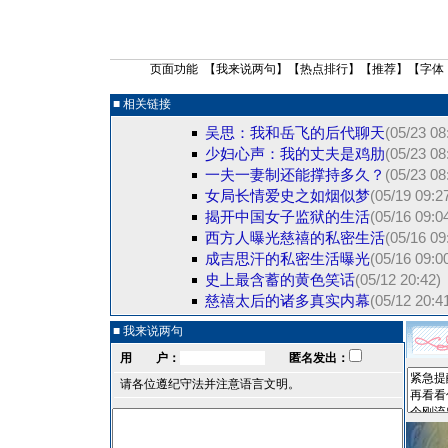
页面功能 【
我来说两句
】【
热点排行
】【
推荐
】【字体
■ 相关链接
吴思：我和岳飞的后代聊天
(05/23 08
少妇心声：我的丈夫是鸡肋
(05/23 08
一夫一妻制还能撑持多久？
(05/23 08
女局长情爱史之如烟似梦
(05/19 09:2
揭开中国女子监狱的生活
(05/16 09:0
西方人曝光慈禧的私密生活
(05/16 09
成吉思汗的私密生活曝光
(05/16 09:0
史上最含蓄的黄色笑话
(05/12 20:42)
慈禧太后的诸多真实内幕
(05/12 20:4
■ 我来说两句
用 户：
匿名发出：
请各位遵纪守法并注意语言文明。