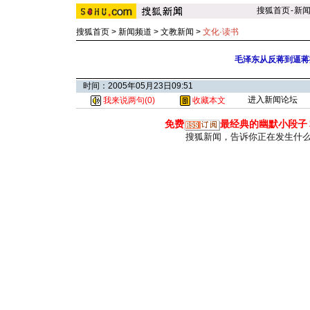
搜狐首页
-
新
搜狐首页
>
新闻频道
>
文教新闻
>
文化
·
读书
毛泽东从反蒋到逼蒋
时间：2005年05月23日09:51
进入新闻论坛
我来说两句(
0
)
收藏本文
免费
最经典的幽默小段子
搜狐新闻，告诉你正在发生什