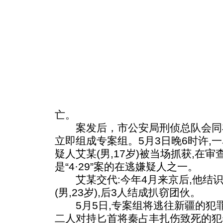
亡。
案发后，市公安局刑侦总队会同
立即组成专案组。5月3日晚6时许,
疑人艾某(男,17岁)被当场抓获,在审
是“4·29”案的在逃嫌疑人之一。
艾某交代:今年4月来京后,他结识了
(男,23岁),后3人结成扒窃团伙。
5月5日,专案组将逃往新疆的犯
二人对持匕首将秦占丰扎伤致死的犯