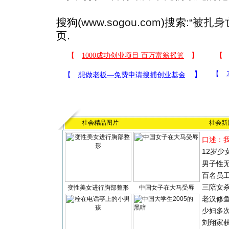
搜狗(
www.sogou.com
)搜索:“
被扎身
页.
社会精品图片
社会新
口述：
12岁少
男子性无
百名员
三陪女
变性美女进行胸部整形
中国女子在大马受辱
老汉修
少妇多
刘翔家