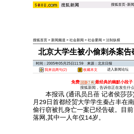
搜狐首页
-
新
搜狐首页
>
新闻频道
>
社会新闻
>
社会要闻
>
法制纵横
北京大学生被小偷刺杀案告破
时间：2005年05月25日11:59 来源：北京日报
进入新闻论坛
我来说两句(
2
)
收藏本文
免费
最经典的幽默小段子
搜狐新闻，告诉你正在发生什
本报讯 (通讯员吕蓓 记者侯莎莎)
月29日首都经贸大学学生秦占丰在
偷行窃被扎身亡一案已经告破。目前
落网,其中一人年仅14岁。