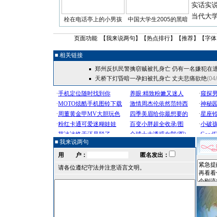
实话实
当代大
栓在电话亭上的小男孩
中国大学生2005的黑暗
页面功能 【
我来说两句
】【
热点排行
】【
推荐
】【字体
■ 相关链接
郑州反扒民警擒窃贼被扎身亡 仍有一名嫌犯在
天桥下灯昏暗一孕妇被扎身亡 丈夫悲痛欲绝
(04
■ 我来说两句
用 户：
匿名发出：
请各位遵纪守法并注意语言文明。