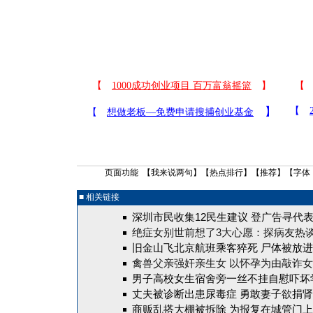
页面功能 【
我来说两句
】【
热点排行
】【
推荐
】【字体
■ 相关链接
深圳市民收集12民生建议 登广告寻代
绝症女别世前想了3大心愿：探病友热
旧金山飞北京航班乘客猝死 尸体被放
禽兽父亲强奸亲生女 以怀孕为由敲诈
男子高校女生宿舍旁一丝不挂自慰吓坏学
丈夫被诊断出患尿毒症 勇敢妻子欲捐
商贩乱搭大棚被拆除 为报复在城管门