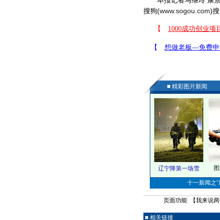
本报记者马继玲 康景林
搜狗(
www.sogou.com
)搜
■ 精彩图片新闻
图
辽宁降第一场雪
十一新闻之“最
页面功能 【
我来说两
■ 相关链接