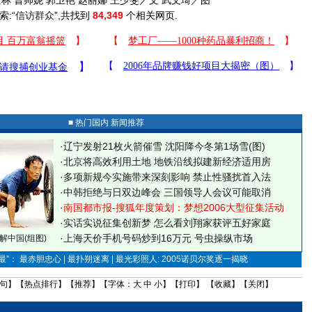
 晋帅妮 郭卫艳 赵丽娜 王少斐／文 武文琦／图
索:“
信访群众
”,共找到
84,349
个相关网页.
■ 热门国内 新闻推荐
·
辽宁发射21枚火箭催雪 沈阳降今冬第1场雪(图)
·
北京将高效利用土地 地铁沿线拟建新经济适用房
·
多项新规今实施带来深刻影响 禁止性骚扰首入法
·
中韩拒绝与日双边峰会 三国领导人会议可能取消
·
南国都市报-搜狐年度策划：梦想2006大型征集活动
·
实话实说征集创新梦
怎么看刘翔家获评五好家庭
·
上海天价手机号码炒到16万元 号虫操纵市场
解中国(组图)
”： 最赤胆忠心 | 最扑朔迷离 | 最光彩照人: 2005诺贝尔奖逐一揭晓
句
】【
热点排行
】【
推荐
】【字体：
大
中
小
】【
打印
】 【
收藏
】【
关闭
】