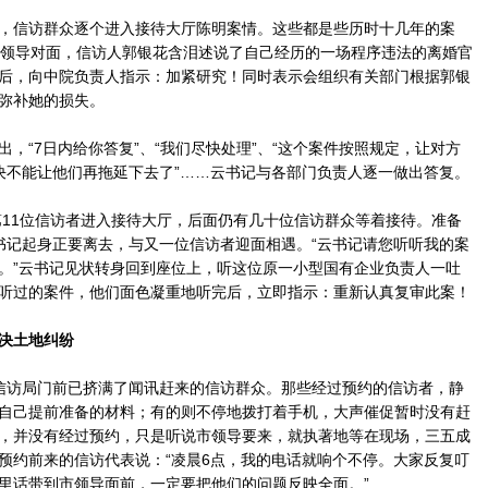
信访群众逐个进入接待大厅陈明案情。这些都是些历时十几年的案
在领导对面，信访人郭银花含泪述说了自己经历的一场程序违法的离婚官
后，向中院负责人指示：加紧研究！同时表示会组织有关部门根据郭银
弥补她的损失。
“7日内给你答复”、“我们尽快处理”、“这个案件按照规定，让对方
决不能让他们再拖延下去了”……云书记与各部门负责人逐一做出答复。
11位信访者进入接待大厅，后面仍有几十位信访群众等着接待。准备
书记起身正要离去，与又一位信访者迎面相遇。“云书记请您听听我的案
。”云书记见状转身回到座位上，听这位原一小型国有企业负责人一吐
听过的案件，他们面色凝重地听完后，立即指示：重新认真复审此案！
决土地纠纷
访局门前已挤满了闻讯赶来的信访群众。那些经过预约的信访者，静
自己提前准备的材料；有的则不停地拨打着手机，大声催促暂时没有赶
，并没有经过预约，只是听说市领导要来，就执著地等在现场，三五成
预约前来的信访代表说：“凌晨6点，我的电话就响个不停。大家反复叮
里话带到市领导面前，一定要把他们的问题反映全面。”