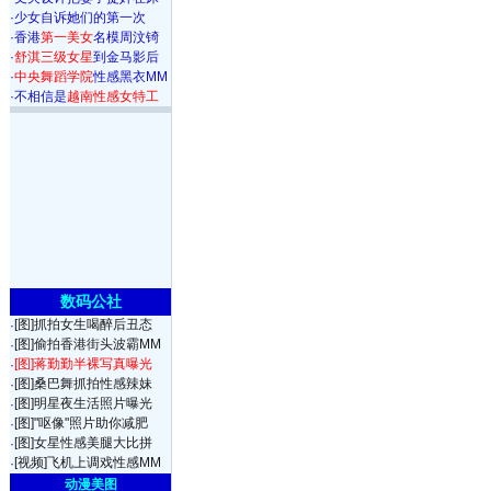
·
少女自诉她们的第一次
·
香港
第一美女
名模周汶锜
·
舒淇三级女星
到金马影后
·
中央舞蹈学院
性感黑衣MM
·
不相信是
越南性感女特工
数码公社
[图]抓拍女生喝醉后丑态
·
[图]偷拍香港街头波霸MM
·
[图]蒋勤勤半裸写真曝光
·
[图]桑巴舞抓拍性感辣妹
·
[图]明星夜生活照片曝光
·
[图]"呕像"照片助你减肥
·
[图]女星性感美腿大比拼
·
[视频]飞机上调戏性感MM
·
动漫美图