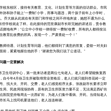
校东校区，接待有关教育、文化、计划生育等方面的信访群众。市民
外孙和孙子能上“一费制”小学，而事与愿违，两个孩子前年上小学时，
元钱。乔大娘从此就在有关部门和学校之间不停地奔波，她想不通为什么
在有些学校就走了样。在此接待的范世康副市长听完她的讲述后，责令教
话掷地有声：“公立中小学校一律得按‘一费制’收费，所有的人都得按法
住教育乱收费的邪风，发现一个，严肃查处一个！”
师待遇、计划生育等问题，他们都得到了满意的答复，娄烦一对夫妇
面前，紧紧地握住他的手：“谢谢您为我们说了公道话。”
问题一定要解决
市卫生培训中心，第一批来访者是两位七旬老人。老人们希望能恢复西
，自今年4月份卫生所被取缔营业资格后，老人们就只能到杏花岭一定
号、找大夫、开药、交费，老人们感觉程序太多。张政副市长要求立即
生局、民政局现场协商，原有的卫生所医资力量不足，无法满足西矿街
点医院坚持每周去一次西矿街，为老人们集中看病、开药。当得知老人
市长马上找司机要送他们，老人连连称谢。