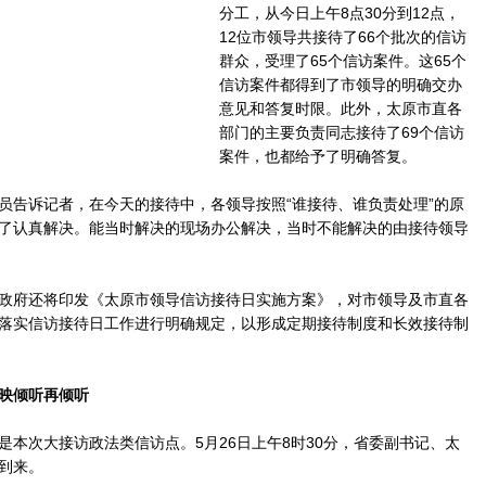
分工，从今日上午8点30分到12点，
12位市领导共接待了66个批次的信访
群众，受理了65个信访案件。这65个
信访案件都得到了市领导的明确交办
意见和答复时限。此外，太原市直各
部门的主要负责同志接待了69个信访
案件，也都给予了明确答复。
告诉记者，在今天的接待中，各领导按照“谁接待、谁负责处理”的原
了认真解决。能当时解决的现场办公解决，当时不能解决的由接待领导
府还将印发《太原市领导信访接待日实施方案》，对市领导及市直各
落实信访接待日工作进行明确规定，以形成定期接待制度和长效接待制
映倾听再倾听
次大接访政法类信访点。5月26日上午8时30分，省委副书记、太
到来。