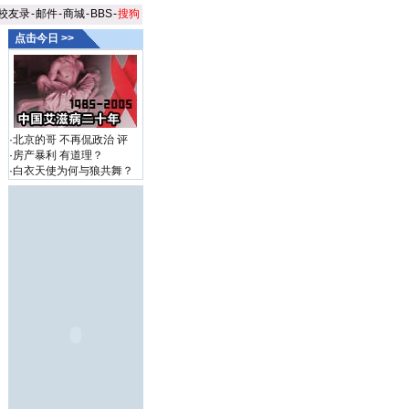
校友录
-
邮件
-
商城
-
BBS
-
搜狗
点击今日 >>
·
北京的哥 不再侃政治
评
·
房产暴利 有道理？
·
白衣天使为何与狼共舞？