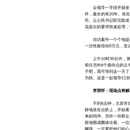
众领导一字排开就坐，
件，最长的有20年。坐
司。云公民书记听完陈述
花提出的要求快速处理，
信访案件一个个地提出，
一次性赔偿你8万元，坚
上午10时30分许，第
前往另外8个接待点的云
子吧，我可等到这一天了
为快。这是一起领导们没
李荣怀：现场点将解
不到8点钟，太原市信
静地坐在台阶上，开始看
来的同伴。另外一些群众
群地围成圈谈论着。一位
嘱我，一定要把他们的心