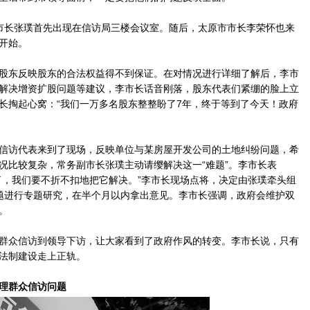
长张璞首先出现在信访局三楼会议室。随后，太原市市长李荣怀也来
开始。
东反映股东的合法权益得不到保证。在对情况进行详细了解后，李市
解决增资扩股问题等建议，李市长话音刚落，股东代表们紧绷的脸上立
长掏起心窝：“我们一万多名股东整整盼了7年，终于等到了今天！政府
访代表来到了现场，反映单位与某房屋开发公司的土地纠纷问题，希
况比较复杂，常务副市长张璞主动请缨解决这一“难题”。李市长表
了，我们要不折不扣地把它解决。”李市长现场点将，决定由张璞牵头组
题进行专题研究，在半个月以内拿出意见。李市长强调，政府会维护双
。
众信访到领导下访，让大家看到了政府作风的转变。李市长说，只有
法制建设走上正轨。
理群众信访问题