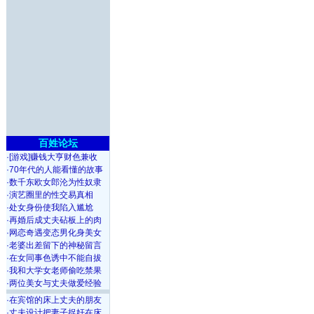
百姓论坛
·
[游戏]赚钱大亨财色兼收
·
70年代的人能看懂的故事
·
数千东欧女郎沦为性奴隶
·
演艺圈里的性交易真相
·
处女身份使我陷入尴尬
·
再婚后成丈夫砧板上的肉
·
网恋奇遇变态男化身美女
·
老婆出差留下的神秘留言
·
在女同事色诱中不能自拔
·
我和大学女老师偷吃禁果
·
两位美女与丈夫做爱经验
·
在宾馆的床上丈夫的朋友
·
丈夫设计把妻子捉奸在床