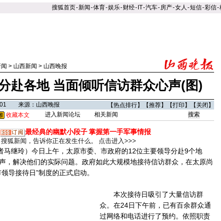
搜狐首页
-
新闻
-
体育
-
娱乐
-
财经
-
IT
-
汽车
-
房产
-
女人
-
短信
-
彩信
-
新闻
>
山西新闻
>
山西晚报
分赴各地 当面倾听信访群众心声(图)
08:01 来源：山西晚报
【
热点排行
】【
推荐
】【
打印
】【
关闭
】
进入新闻论坛
相关新闻
收藏本文
最经典的幽默小段子
掌握第一手军事情报
搜狐新闻，告诉你正在发生什么。
点击进入>>>
马继玲）今日上午，太原市委、市政府的12位主要领导分赴9个地
声，解决他们的实际问题。政府如此大规模地接待信访群众，在太原尚
市领导接待日”制度的正式启动。
本次接待日吸引了大量信访群
众。在24日下午前，已有百余群众通
过网络和电话进行了预约。依照职责