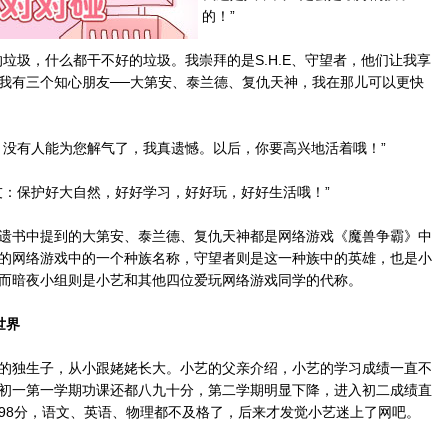
的！”
圾，什么都干不好的垃圾。我崇拜的是S.H.E、守望者，他们让我享
我有三个知心朋友──大第安、泰兰德、复仇天神，我在那儿可以更快
没有人能为您解气了，我真遗憾。以后，你要高兴地活着哦！”
：保护好大自然，好好学习，好好玩，好好生活哦！”
书中提到的大第安、泰兰德、复仇天神都是网络游戏《魔兽争霸》中
的网络游戏中的一个种族名称，守望者则是这一种族中的英雄，也是小
而暗夜小组则是小艺和其他四位爱玩网络游戏同学的代称。
世界
独生子，从小跟姥姥长大。小艺的父亲介绍，小艺的学习成绩一直不
初一第一学期功课还都八九十分，第二学期明显下降，进入初二成绩直
98分，语文、英语、物理都不及格了，后来才发觉小艺迷上了网吧。