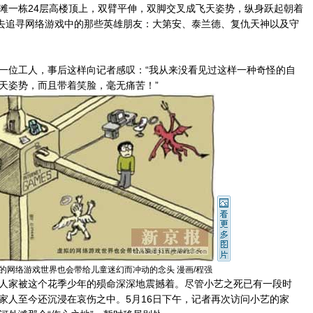
滩一栋24层高楼顶上，双臂平伸，双脚交叉成飞天姿势，纵身跃起朝着
，去追寻网络游戏中的那些英雄朋友：大第安、泰兰德、复仇天神以及守
位工人，事后这样向记者感叹：“我从来没看见过这样一种奇怪的自
天姿势，而且带着笑脸，毫无痛苦！”
的网络游戏世界也会带给儿童迷幻而冲动的念头 漫画/程强
家被这个花季少年的殒命深深地震撼着。尽管小艺之死已有一段时
家人至今还沉浸在哀伤之中。5月16日下午，记者再次访问小艺的家