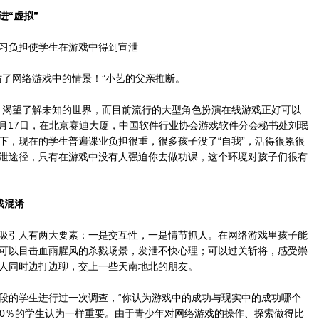
进“虚拟”
负担使学生在游戏中得到宣泄
了网络游戏中的情景！”小艺的父亲推断。
渴望了解未知的世界，而目前流行的大型角色扮演在线游戏正好可以
5月17日，在北京赛迪大厦，中国软件行业协会游戏软件分会秘书处刘珉
下，现在的学生普遍课业负担很重，很多孩子没了“自我”，活得很累很
泄途径，只有在游戏中没有人强迫你去做功课，这个环境对孩子们很有
戏混淆
引人有两大要素：一是交互性，一是情节抓人。在网络游戏里孩子能
可以目击血雨腥风的杀戮场景，发泄不快心理；可以过关斩将，感受崇
人同时边打边聊，交上一些天南地北的朋友。
的学生进行过一次调查，“你认为游戏中的成功与现实中的成功哪个
～80％的学生认为一样重要。由于青少年对网络游戏的操作、探索做得比