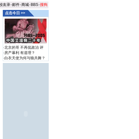
校友录
-
邮件
-
商城
-
BBS
-
搜狗
点击今日 >>
·
北京的哥 不再侃政治
评
·
房产暴利 有道理？
·
白衣天使为何与狼共舞？