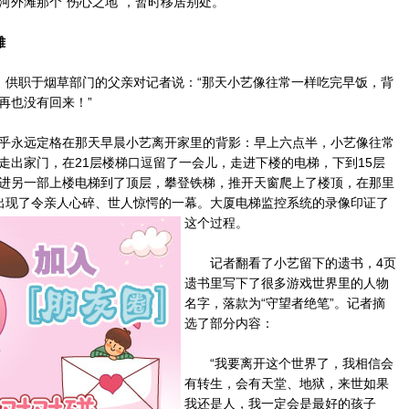
河外滩那个“伤心之地”，暂时移居别处。
雄
供职于烟草部门的父亲对记者说：“那天小艺像往常一样吃完早饭，背
再也没有回来！”
永远定格在那天早晨小艺离开家里的背影：早上六点半，小艺像往常
走出家门，在21层楼梯口逗留了一会儿，走进下楼的电梯，下到15层
进另一部上楼电梯到了顶层，攀登铁梯，推开天窗爬上了楼顶，在那里
出现了令亲人心碎、世人惊愕的一幕。
大厦电梯监控系统的录像印证了
这个过程。
记者翻看了小艺留下的遗书，4页
遗书里写下了很多游戏世界里的人物
名字，落款为“守望者绝笔”。记者摘
选了部分内容：
“我要离开这个世界了，我相信会
有转生，会有天堂、地狱，来世如果
我还是人，我一定会是最好的孩子