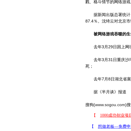
戮、格斗情节的网络游戏
据新闻出版总署统计，我
87.4％。沈绮云对北京
被网络游戏吞噬的生
去年3月29日因上网玩
去年3月31日重庆沙坪
死；
去年7月8日湖北省襄樊
据《半月谈》报道
搜狗(
www.sogou.com
)搜