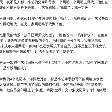
一夜不见人影，小艺的父亲和母亲一个网吧一个网吧去寻找。他们在
评他不能再这样下去啦。小艺哭着说：“我错了，我一定改！”
进网吧，但这位13岁少年没能控制住自己，之后连着两天小艺又失踪
个网吧地找，在另一家网吧终于找到了他。
那天的情景：孩子已两天没吃饭了，脸色苍白，浑身都软了。在他身
员卡，身边有许多穿着校服的学生。当时我们十分生气，我找到老板
准未成年人进网吧，你为什么还发展孩子当会员，这不是把孩子往火坑
“我不知道他还未成年”，让把会员卡退了，便走了。
后一次把小艺拉回家已是下午3点钟了，小艺哭着说：“我中了网络游
，是个没用的人了。”
到的4个笔记本，洋洋数万言，都是小艺亲手抄写下的网络游戏故
人称述说，情节充满了游戏的魔幻色彩。小艺自己扮演《守望者传》
角，把自己全部融进了“神魔、精灵”世界。文中多次记录了“我”肉体死