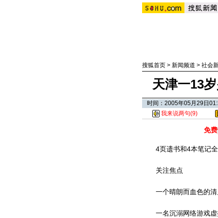
搜狐首页
>
新闻频道
>
社会
天津一13
时间：2005年05月29日0
我来说两句(
9
)
免费
4页遗书和4本笔记全记
关注焦点
一个晴朗而血色的清晨
一名沉溺网络游戏虚拟