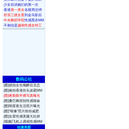
·
少女自诉她们的第一次
·
香港
第一美女
名模周汶锜
·
舒淇三级女星
到金马影后
·
中央舞蹈学院
性感黑衣MM
·
不相信是
越南性感女特工
数码公社
[图]抓拍女生喝醉后丑态
·
[图]偷拍香港街头波霸MM
·
[图]蒋勤勤半裸写真曝光
·
[图]桑巴舞抓拍性感辣妹
·
[图]明星夜生活照片曝光
·
[图]"呕像"照片助你减肥
·
[图]女星性感美腿大比拼
·
[视频]飞机上调戏性感MM
·
动漫美图