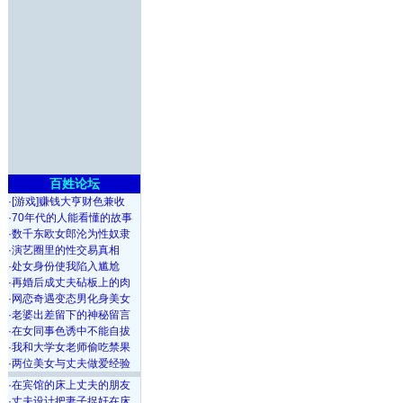
百姓论坛
·
[游戏]赚钱大亨财色兼收
·
70年代的人能看懂的故事
·
数千东欧女郎沦为性奴隶
·
演艺圈里的性交易真相
·
处女身份使我陷入尴尬
·
再婚后成丈夫砧板上的肉
·
网恋奇遇变态男化身美女
·
老婆出差留下的神秘留言
·
在女同事色诱中不能自拔
·
我和大学女老师偷吃禁果
·
两位美女与丈夫做爱经验
·
在宾馆的床上丈夫的朋友
·
丈夫设计把妻子捉奸在床