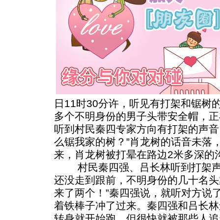
日11时30分许，听见有打架和锯树
多个不明身份的男子头带安全帽，正
听到村民秦四专家方向有打架的声音
么锯我家的树？”肖龙树的话音未落
来，肖龙树被打晕在路边2米多深的
村民秦四强、吕长林听到打架声
还没走到跟前，不明身份的几十名头
来了两个！”秦四强说，就听对方说
着铁棒子冲了过来。秦四强和吕长林
转身就开始跑，但很快就被那些人追