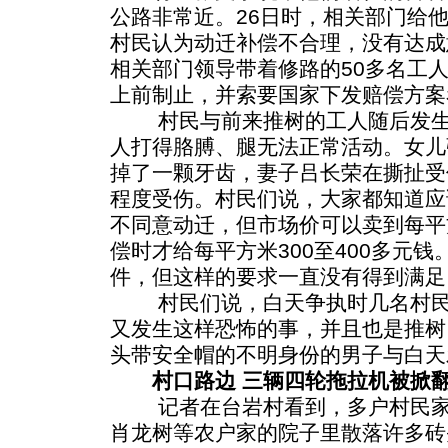
公路非常近。26日时，相关部门给
村民认为动迁补偿不合理，没有达成意
相关部门领导带着修路的50多名工
上前制止，并索要国家下发赔偿方案
村民与前来推树的工人随后发生
人打得胳膊、腿无法正常活动。女儿
掉了一颗牙齿，妻子吕长荣在撕扯受
程度受伤。村民们说，大家都知道应
不同意动迁，但市场价可以卖到每平方
偿时才给每平方米300至400多元
件，但这样的要求一直没有得到满足
村民们说，白天争执时几名村民
又发生这样恐怖的事，并且也是推树
头带安全帽的不明身份的男子与白天
村口路边 三辆四轮拖拉机被掀
记者在台岩村看到，多户村民家
肖龙树等农户家的院子里散落许多砖