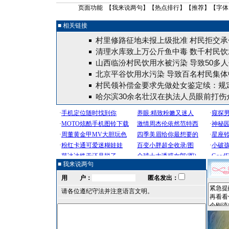
页面功能 【
我来说两句
】【
热点排行
】【
推荐
】【字体
■ 相关链接
村里修路征地未报上级批准 村民拒交承
清理水库致上万公斤鱼中毒 数千村民饮
山西临汾村民饮用水被污染 导致50多人
北京平谷饮用水污染 导致百名村民集体中
村民领补偿金要求先做处女鉴定续：规
哈尔滨30余名壮汉在执法人员眼前打伤
■ 我来说两句
用 户：
匿名发出：
请各位遵纪守法并注意语言文明。