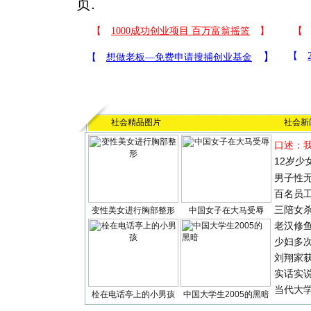
页.
社会精品图片
社会新
口述：
12岁少
男子性无
百名员
三陪女
变性美女进行胸部整形
中国女子在大马受辱
老汉修
少妇多
刘翔家
实话实
当代大
栓在电话亭上的小男孩
中国大学生2005的黑暗