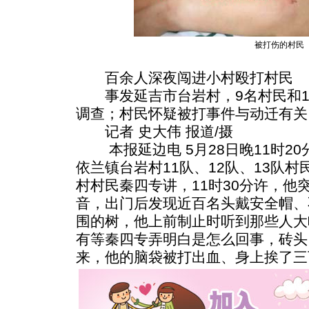
被打伤的村民
百余人深夜闯进小村殴打村民
事发延吉市台岩村，9名村民和1
调查；村民怀疑被打事件与动迁有关
记者 史大伟 报道/摄
本报延边电 5月28日晚11时2
依兰镇台岩村11队、12队、13队
村村民秦四专讲，11时30分许，他
音，出门后发现近百名头戴安全帽、
围的树，他上前制止时听到那些人大
有等秦四专弄明白是怎么回事，砖头
来，他的脑袋被打出血、身上挨了三