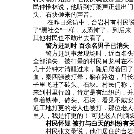
民仲惟林说，他听到打架声正想出门
头、石块砸来的声音。
在昨日采访中，台岩村有村民说，
了“黑社会”一样，太恐怖了。到后
其他村民也不敢出去看了。
警方赶到时 百余名男子已消失
警方赶到事发现场时，近百名头
全部消失。被打晕的村民肖龙树在不
几十分钟才清醒过来，随后爬着回了
血，秦四强被打晕，躺在路边，吕长
子里飞进了砖头、石块。村民们称，
来到村里行凶，肯定是有组织的，并
拿着铁棒、砖头、石块，看见不戴安
近工地打更的老人也被打，那位老人
里人，我是打更的！”可是老人的脑
村民怀疑 被打与白天的纠纷有
村民张文录说，他们居住的台岩