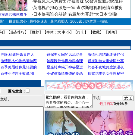
·
希拉克夫人免费出行被质疑 议会调查遭总统阻碍
·
英电视台担心激怒王室 查尔斯电视剧激情戏被剪
·
日本修宪谁会获益 右翼势力开辟“大日本”道路
英军新兵裸体格斗
”： 最赤胆忠心 | 最扑朔迷离 | 最光彩照人: 2005诺贝尔奖逐一揭晓
句
】【
热点排行
】【
推荐
】【字体：
大
中
小
】【
打印
】 【
收藏
】 【
关闭
】
匿名发出：
手机
言文明。
包月自写
5分钱/条