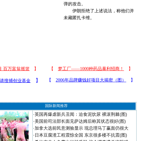
弹的攻击。
伊朗拒绝了上述说法，称他们并
未藏匿扎卡维。
国际新闻推荐
·
英国再爆虐新兵丑闻：迫食泥饮尿 裸滚荆棘(图)
·
美国前司法部长面见萨达姆后称其状态很好(图)
·
加拿大选前民意测验显示 现总理马丁赢面仍很大
·
日本豆腐渣工程震惊全国 东京很多楼不抗震(图)