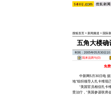
搜狐首页
>
新闻频道
>
国际
五角大楼确
时间：2005年05月30日
我来说两句(
0
)
免费
中新网5月30日电 据
地”组织领导人扎卡维现
“美国官员相信扎卡维
受治疗，”美国参谋联席