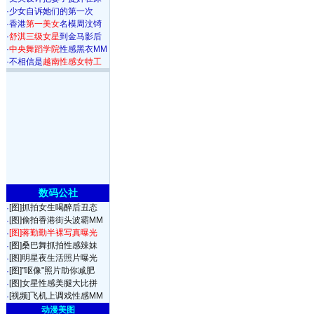
·
少女自诉她们的第一次
·
香港
第一美女
名模周汶锜
·
舒淇三级女星
到金马影后
·
中央舞蹈学院
性感黑衣MM
·
不相信是
越南性感女特工
数码公社
[图]抓拍女生喝醉后丑态
·
[图]偷拍香港街头波霸MM
·
[图]蒋勤勤半裸写真曝光
·
[图]桑巴舞抓拍性感辣妹
·
[图]明星夜生活照片曝光
·
[图]"呕像"照片助你减肥
·
[图]女星性感美腿大比拼
·
[视频]飞机上调戏性感MM
·
动漫美图