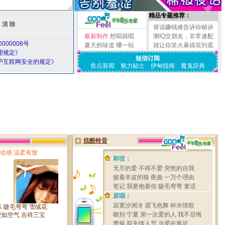
精品专题推荐：
谁说赚钱难告诉你秘诀
最新制作
想唱就唱
测IQ交朋友，非常速配
000008号
夏天的味道
哪一站
就让你笑火暴搞笑到底
理规定》
短信订阅
护互联网安全的规定》
焦点新闻
魅力贴士
伊甸指南
魔鬼辞典