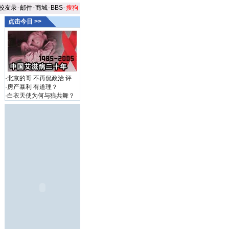
校友录
-
邮件
-
商城
-
BBS
-
搜狗
点击今日 >>
·
北京的哥 不再侃政治
评
·
房产暴利 有道理？
·
白衣天使为何与狼共舞？