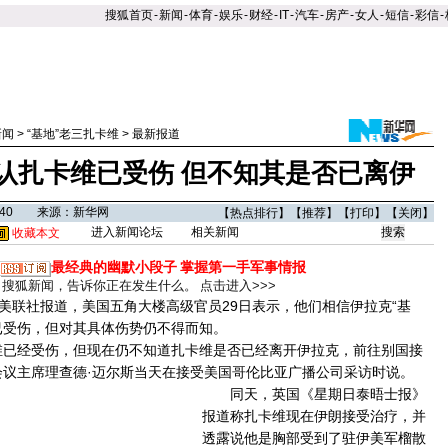
搜狐首页
-
新闻
-
体育
-
娱乐
-
财经
-
IT
-
汽车
-
房产
-
女人
-
短信
-
彩信
-
新闻
>
“基地”老三扎卡维
>
最新报道
认扎卡维已受伤 但不知其是否已离伊
10:40 来源：新华网
【
热点排行
】【
推荐
】【
打印
】【
关闭
】
进入新闻论坛
相关新闻
收藏本文
最经典的幽默小段子
掌握第一手军事情报
搜狐新闻，告诉你正在发生什么。
点击进入>>>
美联社报道，美国五角大楼高级官员29日表示，他们相信伊拉克“基
已受伤，但对其具体伤势仍不得而知。
已经受伤，但现在仍不知道扎卡维是否已经离开伊拉克，前往别国接
会议主席理查德·迈尔斯当天在接受美国哥伦比亚广播公司采访时说。
同天，英国《星期日泰晤士报》
报道称扎卡维现在伊朗接受治疗，并
透露说他是胸部受到了驻伊美军榴散