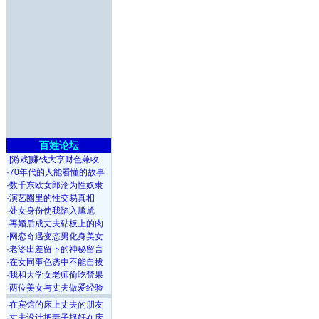
百姓论坛
·
[游戏]赚钱大亨财色兼收
·
70年代的人能看懂的故事
·
数千东欧女郎沦为性奴隶
·
演艺圈里的性交易真相
·
处女身份使我陷入尴尬
·
再婚后成丈夫砧板上的肉
·
网恋奇遇变态男化身美女
·
老婆出差留下的神秘留言
·
在女同事色诱中不能自拔
·
我和大学女老师偷吃禁果
·
两位美女与丈夫做爱经验
·
在宾馆的床上丈夫的朋友
·
丈夫设计把妻子捉奸在床