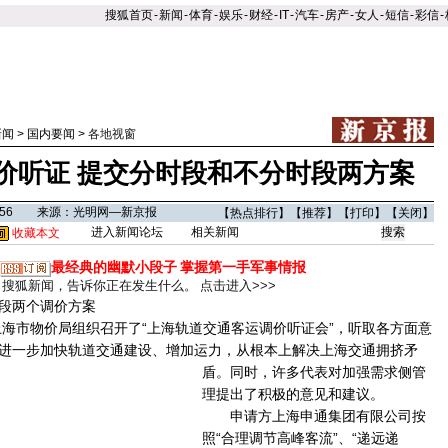
搜狐首页
-
新闻
-
体育
-
娱乐
-
财经
-
IT
-
汽车
-
房产
-
女人
-
短信
-
彩信
-
新闻
>
国内要闻
>
各地视窗
价听证 提交分时段和不分时段两方案
00:56 来源：光明网—新京报
【
热点排行
】【
推荐
】【
打印
】【
关闭
】
进入新闻论坛
相关新闻
收藏本文
最经典的幽默小段子
掌握第一手军事情报
搜狐新闻，告诉你正在发生什么。
点击进入>>>
段两个调价方案
市物价局组织召开了“上海轨道交通客运调价听证会”，听取各方面意
进一步加快轨道交通建设、增加运力，从根本上解决上海交通拥挤矛
盾。
同时，许多代表对加强需求侧管
理提出了积极的意见和建议。
申请方上海申通集团有限公司按
照“合理调节高峰客流”、“递远递