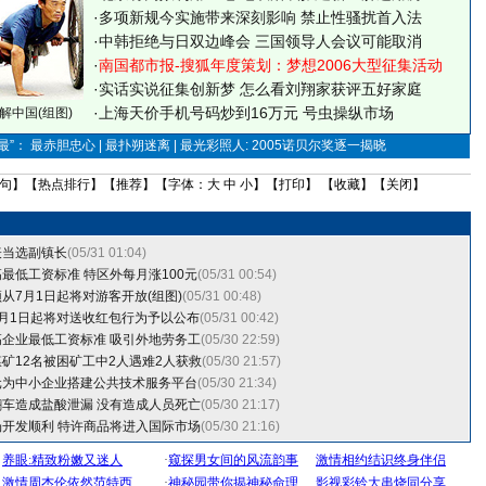
·
多项新规今实施带来深刻影响 禁止性骚扰首入法
·
中韩拒绝与日双边峰会 三国领导人会议可能取消
·
南国都市报-搜狐年度策划：梦想2006大型征集活动
·
实话实说征集创新梦
怎么看刘翔家获评五好家庭
·
上海天价手机号码炒到16万元 号虫操纵市场
解中国(组图)
”： 最赤胆忠心 | 最扑朔迷离 | 最光彩照人: 2005诺贝尔奖逐一揭晓
句
】【
热点排行
】【
推荐
】【字体：
大
中
小
】【
打印
】 【
收藏
】【
关闭
】
表当选副镇长
(05/31 01:04)
最低工资标准 特区外每月涨100元
(05/31 00:54)
从7月1日起将对游客开放(组图)
(05/31 00:48)
月1日起将对送收红包行为予以公布
(05/31 00:42)
企业最低工资标准 吸引外地劳务工
(05/30 22:59)
矿12名被困矿工中2人遇难2人获救
(05/30 21:57)
元为中小企业搭建公共技术服务平台
(05/30 21:34)
车造成盐酸泄漏 没有造成人员死亡
(05/30 21:17)
开发顺利 特许商品将进入国际市场
(05/30 21:16)