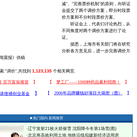
减”、“完善票价机制”的原则，向听证
会提交了两个调价方案，即分时段票
价方案和不分时段票价方案。
听证会上，代表们讨论热烈，从
不同角度对两个调价方案进行了论
证。
据悉，上海市有关部门将在研究
分析各方意见后，进一步完善调价方
闻晨报》供稿
索:“
调价
”,共找到
1,123,135
个相关网页.
■ 热门国内 新闻推荐
·
辽宁发射21枚火箭催雪 沈阳降今冬第1场雪(图)
·
北京将高效利用土地 地铁沿线拟建新经济适用房