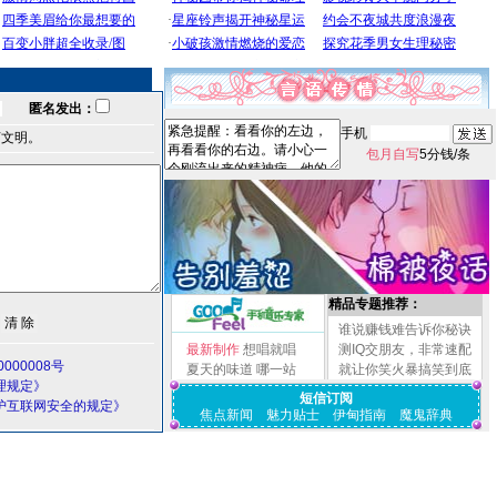
匿名发出：
手机
言文明。
包月自写
5分钱/条
精品专题推荐：
谁说赚钱难告诉你秘诀
最新制作
想唱就唱
测IQ交朋友，非常速配
000008号
夏天的味道
哪一站
就让你笑火暴搞笑到底
理规定》
短信订阅
护互联网安全的规定》
焦点新闻
魅力贴士
伊甸指南
魔鬼辞典