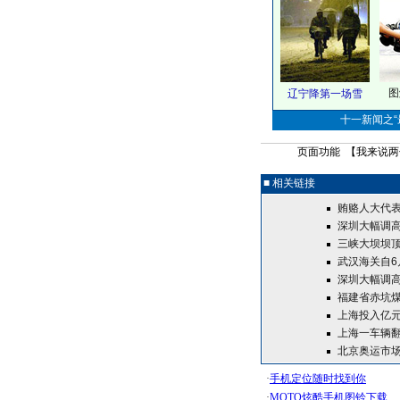
图
辽宁降第一场雪
十一新闻之“最
页面功能 【
我来说两
■ 相关链接
贿赂人大代
深圳大幅调高
三峡大坝坝顶
武汉海关自6
深圳大幅调高
福建省赤坑煤
上海投入亿
上海一车辆翻
北京奥运市场