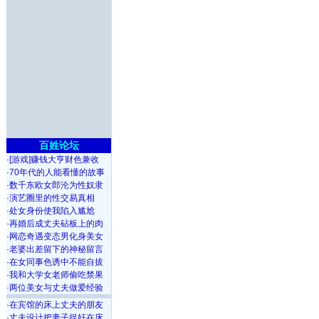
百姓论坛
·
[游戏]赚钱大亨财色兼收
·
70年代的人能看懂的故事
·
数千东欧女郎沦为性奴隶
·
演艺圈里的性交易真相
·
处女身份使我陷入尴尬
·
再婚后成丈夫砧板上的肉
·
网恋奇遇变态男化身美女
·
老婆出差留下的神秘留言
·
在女同事色诱中不能自拔
·
我和大学女老师偷吃禁果
·
两位美女与丈夫做爱经验
·
在宾馆的床上丈夫的朋友
·
丈夫设计把妻子捉奸在床