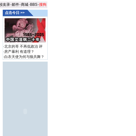
校友录
-
邮件
-
商城
-
BBS
-
搜狗
点击今日 >>
·
北京的哥 不再侃政治
评
·
房产暴利 有道理？
·
白衣天使为何与狼共舞？