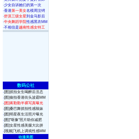
·
少女自诉她们的第一次
·
香港
第一美女
名模周汶锜
·
舒淇三级女星
到金马影后
·
中央舞蹈学院
性感黑衣MM
·
不相信是
越南性感女特工
数码公社
[图]抓拍女生喝醉后丑态
·
[图]偷拍香港街头波霸MM
·
[图]蒋勤勤半裸写真曝光
·
[图]桑巴舞抓拍性感辣妹
·
[图]明星夜生活照片曝光
·
[图]"呕像"照片助你减肥
·
[图]女星性感美腿大比拼
·
[视频]飞机上调戏性感MM
·
动漫美图