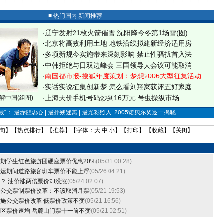
■ 热门国内 新闻推荐
·
辽宁发射21枚火箭催雪 沈阳降今冬第1场雪(图)
·
北京将高效利用土地 地铁沿线拟建新经济适用房
·
多项新规今实施带来深刻影响 禁止性骚扰首入法
·
中韩拒绝与日双边峰会 三国领导人会议可能取消
·
南国都市报-搜狐年度策划：梦想2006大型征集活动
·
实话实说征集创新梦
怎么看刘翔家获评五好家庭
·
上海天价手机号码炒到16万元 号虫操纵市场
解中国(组图)
”： 最赤胆忠心 | 最扑朔迷离 | 最光彩照人: 2005诺贝尔奖逐一揭晓
句
】【
热点排行
】【
推荐
】【字体：
大
中
小
】【
打印
】 【
收藏
】【
关闭
】
期学生红色旅游团硬座票价优惠20%
(05/31 00:28)
春运期间道路旅客班车票价不能上浮
(05/26 04:21)
？ 油价涨两倍票价却没涨
(05/24 02:07)
京公交票制票价改革：不该取消月票
(05/21 19:53)
施公交票价改革 低票价政策不变
(05/21 16:56)
区票价速增 岳麓山门票十一前不变
(05/21 02:51)