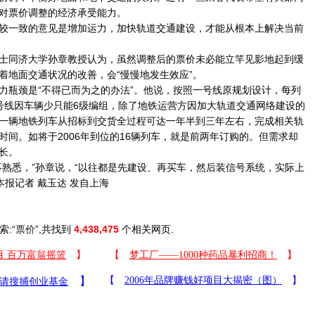
对票价调整的经济承受能力。
一致的意见是增加运力，加快轨道交通建设，才能从根本上解决当前
同济大学孙章教授认为，虽然调整后的票价未必能立竿见影地起到缓
着地面交通状况的改善，会“慢慢地发生效应”。
瓶颈是“不得已而为之的办法”。他说，按照一号线原规划设计，每列
号线因车辆少只能6级编组，除了地铁运营方因加大轨道交通网络建设的
一辆地铁列车从招标到交货全过程可达一年半到三年左右，完成相关轨
时间。如将于2006年到位的16辆列车，就是前两年订购的。但需求却
长。
悉，”孙章说，“以往都是先建设、再买车，然后装信号系统，实际上
本报记者 戴玉达 发自上海
索:“
票价
”,共找到
4,438,475
个相关网页.