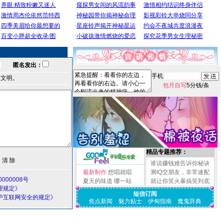
匿名发出：
手机
言文明。
包月自写
5分钱/条
精品专题推荐：
谁说赚钱难告诉你秘诀
最新制作
想唱就唱
测IQ交朋友，非常速配
000008号
夏天的味道
哪一站
就让你笑火暴搞笑到底
理规定》
短信订阅
护互联网安全的规定》
焦点新闻
魅力贴士
伊甸指南
魔鬼辞典