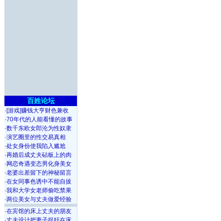
百姓论坛
·
[游戏]赚钱大亨财色兼收
·
70年代的人能看懂的故事
·
数千东欧女郎沦为性奴隶
·
演艺圈里的性交易真相
·
处女身份使我陷入尴尬
·
再婚后成丈夫砧板上的肉
·
网恋奇遇变态男化身美女
·
老婆出差留下的神秘留言
·
在女同事色诱中不能自拔
·
我和大学女老师偷吃禁果
·
两位美女与丈夫做爱经验
·
在宾馆的床上丈夫的朋友
·
丈夫设计把妻子捉奸在床