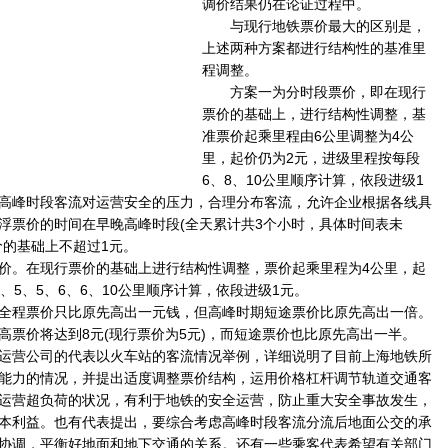
调价结果仍在论证过程中。
与现行地铁票价最大的区别是，
上述两种方案都进行结构性的基准里
程调整。
方案一为分时段票价，即在现行
票价的基础上，进行结构性调整，基
准票价起乘里程由6公里调整为4公
里，起价仍为2元，进级里程按每段
6、8、10公里顺序计算，依段进级1
高峰时段客流对运营安全的压力，合理分布客流，允许企业根据各线具
浮票价的时间在早晚高峰时段(全天累计共3个小时，具体时间表未
价的基础上不超过1元。
。在现行票价的基础上进行结构性调整，票价起乘里程为4公里，起
、5、5、6、6、10公里顺序计算，依段进级1元。
程票价只比原先高出一元钱，但高峰时期短途票价比原先高出一倍。
高票价将达到8元(现行票价为5元)，而短途票价也比原先高出一半。
营公司的代表以火车站的客流情况举例，详细说明了目前上海地铁所
能力的情况，并提出适度调整票价结构，运用价格杠杆调节轨道交通客
运营超负荷的状况，有利于地铁的安全运营，防止重大安全事故发生，
本利益。也有代表提出，要综合考虑高峰时段客流分流后地面公交的承
协调，平衡好地面和地下交通的关系。还有一些乘客代表希望有关部门