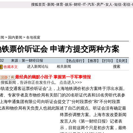
搜狐首页
-
新闻
-
体育
-
娱乐
-
财经
-
IT
-
汽车
-
房产
-
女人
-
短信
-
彩信
-
新闻
>
国内要闻
>
各地视窗
地铁票价听证会 申请方提交两种方案
03:32 来源：第一财经日报
【
热点排行
】【
推荐
】【
打印
】【
关闭
】
进入新闻论坛
相关新闻
收藏本文
最经典的幽默小段子
掌握第一手军事情报
搜狐新闻，告诉你正在发生什么。
点击进入>>>
轨道交通客运票价听证会”上，上海地铁调价初步方案终于浮出水面。
者、专家学者及市物价局有关部门的20名听证代表和10名旁听代表参
上海申通集团有限公司向听证会提交了“分时段票价”和“不分时段票
证代表和物价局有关负责人也就此陈述了自己的观点。
听证会没有确定最
终票价调整方案。上海市发改委新闻
发言人向《第一财经日报》记者表
示，目前这两个只是初步方案，最终