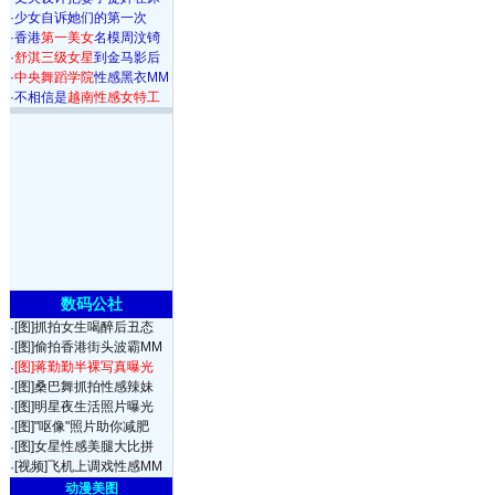
·
少女自诉她们的第一次
·
香港
第一美女
名模周汶锜
·
舒淇三级女星
到金马影后
·
中央舞蹈学院
性感黑衣MM
·
不相信是
越南性感女特工
数码公社
[图]抓拍女生喝醉后丑态
·
[图]偷拍香港街头波霸MM
·
[图]蒋勤勤半裸写真曝光
·
[图]桑巴舞抓拍性感辣妹
·
[图]明星夜生活照片曝光
·
[图]"呕像"照片助你减肥
·
[图]女星性感美腿大比拼
·
[视频]飞机上调戏性感MM
·
动漫美图