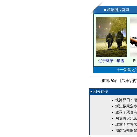
■ 精彩图片新闻
图
辽宁降第一场雪
十一新闻之“最
页面功能 【
我来说两
■ 相关链接
铁路部门：暑
浙江拟规定
空调车票价高
网友热议北
北京今年将实
湖南新规限景