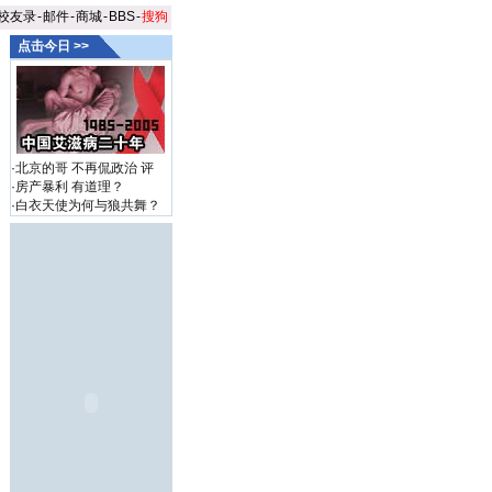
校友录
-
邮件
-
商城
-
BBS
-
搜狗
点击今日 >>
·
北京的哥 不再侃政治
评
·
房产暴利 有道理？
·
白衣天使为何与狼共舞？