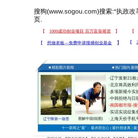
搜狗(
www.sogou.com
)搜索:“
执政改
页.
■ 精彩图片新闻
■ 热门国内 新
·
辽宁发射21枚
·
北京将高效利
·
多项新规今实
·
中韩拒绝与日
·
南国都市报-搜
·
实话实说征集
·
上海天价手机号
图解中国(组图)
辽宁降第一场雪
十一新闻之“最”： 最赤胆忠心 | 最扑朔迷离 | 