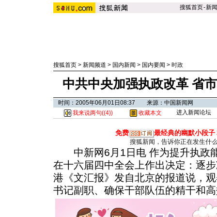
搜狐首页
-
新
搜狐首页
>
新闻频道
>
国内新闻
>
国内要闻
>
时政
中共中央加强执政改革 省
时间：2005年06月01日08:37 来源：中国新闻网
进入新闻论坛
我来说两句(
(4)
)
收藏本文
免费
最经典的幽默小段子
搜狐新闻，告诉你正在发生什
中新网6月1日电 作为提升执政
在十六届四中全会上作出决定：逐步
港《文汇报》发自北京的报道说，观
书记副职、确保干部队伍的精干和高