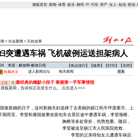
搜狐首页
-
新闻
-
体育
-
娱乐
-
财经
-
IT
-
汽车
-
房产
-
女人
-
短信
-
彩信
-
新闻
>
社会要闻
>
百姓故事
妇突遭遇车祸 飞机破例运送担架病人
1:04 来源：解放网-解放日报
【
热点排行
】【
推荐
】【
打印
】【
关闭
】
进入新闻论坛
相关新闻
收藏本文
最经典的幽默小段子
掌握第一手军事情报
搜狐新闻，告诉你正在发生什么。
点击进入>>>
屠国俊新婚的日子，这对新婚夫妇选择了去美丽的丽江牦牛坪度蜜月。上
祸不期而至。李莹和屠国俊乘坐面包车去景区途中遭遇车祸，李莹颈椎、
胸椎等多处骨折，伤势危重。
随后，
李莹被送至丽江市人民医院抢救。
李莹的父亲得知女儿遭遇车祸后