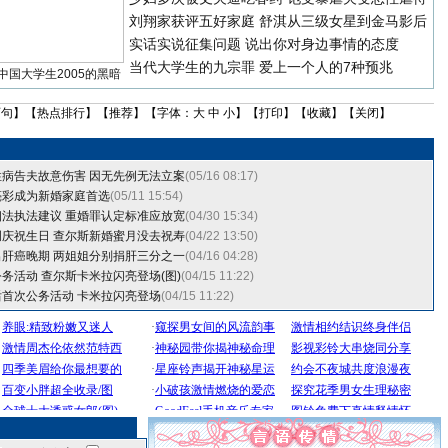
刘翔家获评五好家庭
舒淇从三级女星到金马影后
实话实说征集问题
说出你对身边事情的态度
当代大学生的九宗罪
爱上一个人的7种预兆
中国大学生2005的黑暗
两句
】【
热点排行
】【
推荐
】【字体：
大
中
小
】【
打印
】【
收藏
】【
关闭
】
病告夫故意伤害 因无先例无法立案
(05/16 08:17)
亮彩成为新婚家庭首选
(05/11 15:54)
法执法建议 重婚罪认定标准应放宽
(04/30 15:34)
庆祝生日 查尔斯新婚蜜月没去祝寿
(04/22 13:50)
肝癌晚期 两姐姐分别捐肝三分之一
(04/16 04:28)
务活动 查尔斯卡米拉闪亮登场(图)
(04/15 11:22)
首次公务活动 卡米拉闪亮登场
(04/15 11:22)