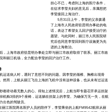
担心不已，考虑到上海的医疗条件，
在征求李莹夫妇的意见后，亲属想把
李莹接回上海治疗。
5月31日上午，李莹的父亲拨通
了上海市人民政府驻昆明办事处的电
话，表达了希望女儿回沪接受治疗的
愿望。与此同时，丽江市人民医院研
究后也同意李莹回到医疗设施更为先
进的上海救治。
，上海市政府驻昆明办事处立即与丽江市政府取得了联系。丽江市政
院和丽江机场，全力配合李莹的回沪治疗工作。
椅
运送病人时，遇到了意想不到的问题。因李莹的颈椎、胸椎出现骨
。然而，上航从丽江飞往上海的飞机中没有这种设备，也从未有过运送
都牵动着无数人的心。得知上述情况后，上航当即专题召开承运担架
掉机舱3排的9个座椅，运送躺在担架上的李莹。为确保万无一失，在航
力出色的驾驶员。
丽江医院两名医护人员的陪伴下，李莹乘坐的上航FM9542航班从丽