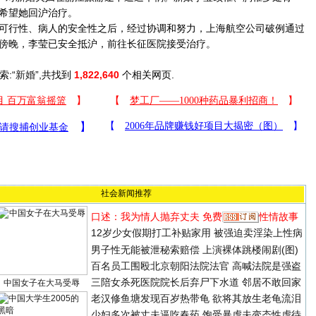
希望她回沪治疗。
行性、病人的安全性之后，经过协调和努力，上海航空公司破例通过
傍晚，李莹已安全抵沪，前往长征医院接受治疗。
索:“
新婚
”,共找到
1,822,640
个相关网页.
社会新闻推荐
口述：我为情人抛弃丈夫
免费
性情故事
12岁少女假期打工补贴家用 被强迫卖淫染上性病
男子性无能被泄秘索赔偿 上演裸体跳楼闹剧(图)
百名员工围殴北京朝阳法院法官 高喊法院是强盗
三陪女杀死医院院长后弃尸下水道 邻居不敢回家
中国女子在大马受辱
老汉修鱼塘发现百岁热带龟 欲将其放生老龟流泪
少妇多次被丈夫逼吃春药 饱受暴虐夫变态性虐待