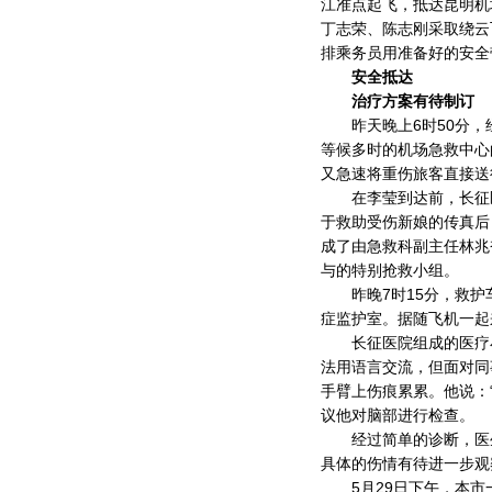
江准点起飞，抵达昆明机
丁志荣、陈志刚采取绕云
排乘务员用准备好的安全
安全抵达
治疗方案有待制订
昨天晚上6时50分，经过
等候多时的机场急救中心
又急速将重伤旅客直接送
在李莹到达前，长征医
于救助受伤新娘的传真后
成了由急救科副主任林兆
与的特别抢救小组。
昨晚7时15分，救护
症监护室。据随飞机一起
长征医院组成的医疗小
法用语言交流，但面对同
手臂上伤痕累累。他说：
议他对脑部进行检查。
经过简单的诊断，医生
具体的伤情有待进一步观
5月29日下午，本市