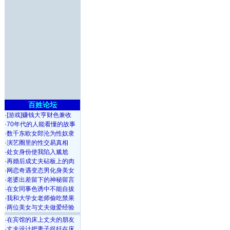
百姓论坛
·
[游戏]赚钱大亨财色兼收
·
70年代的人能看懂的故事
·
数千东欧女郎沦为性奴隶
·
演艺圈里的性交易真相
·
处女身份使我陷入尴尬
·
再婚后成丈夫砧板上的肉
·
网恋奇遇变态男化身美女
·
老婆出差留下的神秘留言
·
在女同事色诱中不能自拔
·
我和大学女老师偷吃禁果
·
两位美女与丈夫做爱经验
·
在宾馆的床上丈夫的朋友
·
丈夫设计把妻子捉奸在床