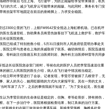
场稍作停留后飞往上海。飞行途中，为防止颠簸给李莹带来痛苦，机长
飞行的方式，减少飞机穿云可能带来的颠簸。与此同时，乘务长专门安
带将担架牢牢地固定在前后的座椅脚上，力求安全稳固。
2300公里的飞行，上航FM9542安全抵达上海虹桥机场。已在机坪
的医生迅速登机，协助乘务员将受伤旅客抬下飞机送上救护车，救护车
往长征医院抢救。
院已组成了特别抢救小组，5月31日接到市人民政府驻昆明办事处关
，医院立即与患者在上海的亲戚取得了联系。确切病情后，医院迅速组
奋、骨科副主任陈德玉和主治医师刘岩、胸外科主治医师钟雷等共同参
车抵达长征医院急诊室门前时，等候在此的医护人员把李莹迅速送往重
来的丽江人民医院的医生介绍，病人在飞行途中情况相当稳定。
组立即对李莹进行了会诊。记者发现，李莹尽管被插了几根管子，无
事、家人的关心，她用眨眼睛的方式向大家报平安。其在一旁的丈夫，
“当时车滚了几下，之后的事情我就不知道了。”为了安全起见，医生建
认为李莹目前的生命体征是稳定的，但胸、脊等处骨折，肺有挫伤，
察。在下一步治疗中，医院将根据检查结果，制订具体的治疗方案。
一对新婚夫妇在丽江旅游途中遭遇车祸。新娘李莹颈椎、胸椎多处骨