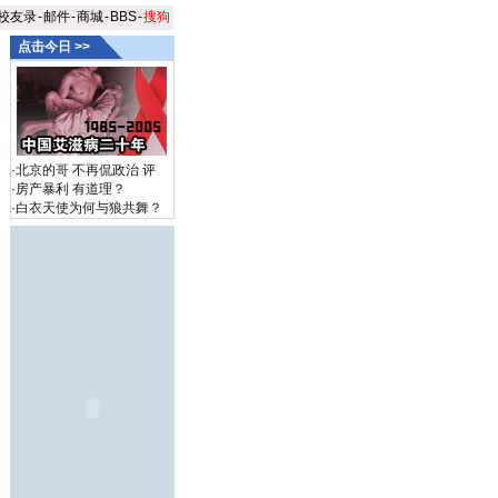
校友录
-
邮件
-
商城
-
BBS
-
搜狗
点击今日 >>
·
北京的哥 不再侃政治
评
·
房产暴利 有道理？
·
白衣天使为何与狼共舞？