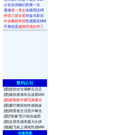
·
少女自诉她们的第一次
·
香港
第一美女
名模周汶锜
·
舒淇三级女星
到金马影后
·
中央舞蹈学院
性感黑衣MM
·
不相信是
越南性感女特工
数码公社
[图]抓拍女生喝醉后丑态
·
[图]偷拍香港街头波霸MM
·
[图]蒋勤勤半裸写真曝光
·
[图]桑巴舞抓拍性感辣妹
·
[图]明星夜生活照片曝光
·
[图]"呕像"照片助你减肥
·
[图]女星性感美腿大比拼
·
[视频]飞机上调戏性感MM
·
动漫美图