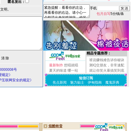
匿名发出：
手机
言文明。
包月自写
5分钱/条
精品专题推荐：
谁说赚钱难告诉你秘诀
最新制作
想唱就唱
测IQ交朋友，非常速配
000008号
夏天的味道
哪一站
就让你笑火暴搞笑到底
理规定》
短信订阅
护互联网安全的规定》
焦点新闻
魅力贴士
伊甸指南
魔鬼辞典