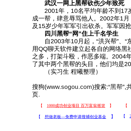
武汉一网上黑帮砍伤少年致死
2001年，10名平均年龄不到1
成一帮，肆意辱骂他人。2002年1
及15岁少年军军引出砍杀。军军因
四川黑帮“网”住上千名学生
自2003年10月起，“洪兴帮”、“东
用QQ聊天软件建立起各自的网络黑社会
之多，打架斗殴，作恶多端。2004
了其中两个黑帮的头目，他们均是2
（实习生 程曦整理）
搜狗(
www.sogou.com
)搜索:“
黑帮
”
页.