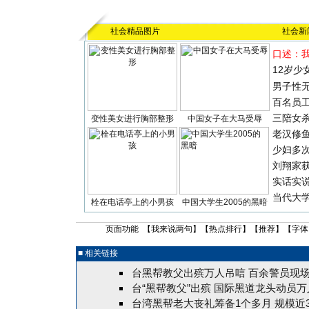
社会精品图片
社会新
口述：
12岁少
男子性无
百名员
三陪女
变性美女进行胸部整形
中国女子在大马受辱
老汉修
少妇多
刘翔家
实话实
当代大
栓在电话亭上的小男孩
中国大学生2005的黑暗
页面功能 【
我来说两句
】【
热点排行
】【
推荐
】【字体
■ 相关链接
台黑帮教父出殡万人吊唁 百余警员现场
台“黑帮教父”出殡 国际黑道龙头动员
台湾黑帮老大丧礼筹备1个多月 规模近