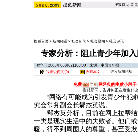
搜狐首页
-
新
搜狐首页
>
新闻频道
>
社会新闻
>
社会要闻
>
社会评论
专家分析：阻止青少年加入
时间：2005年06月02日00:00 来源：中国青年报
进入新闻论坛
我来说两句(
0
)
收藏本文
免费
最经典的幽默小段子
搜狐新闻，告诉你正在发生什
“网络有可能成为引发青少年犯罪
究会常务副会长郗杰英说。
郗杰英分析，目前在网上拉帮结
一类是现实生活中的失败者。他们或
暖，得不到周围人的尊重，甚至受欺