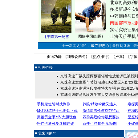
·
北京将高效利
·
多项新规今实
·
中韩拒绝与日
·
南国都市报-搜
·
实话实说征集
·
上海天价手机号
图解中国(组图)
辽宁降第一场雪
十一新闻之“最”： 最赤胆忠心 | 最扑朔迷离 | 
页面功能 【
我来说两句
】【
热点排行
】【
推荐
】【字体
■ 相关链接
京珠高速车祸失踪两极强辐射性放射源已被找到
京珠高速发生货车焚毁 狂塞10公里无人伤亡(图
京珠高速河南漯河段发生特大车祸 造成1死25伤
京珠高速驻马店段发生重大交通事故造成4死5
■ 我来说两句