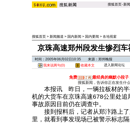
搜狐首页
-
新
搜狐首页
>
新闻频道
>
国内新闻
>
国内要闻
>
各地视窗
京珠高速郑州段发生惨烈车
时间：2005年06月02日10:35 来源：郑州晚报
进入新闻论坛
我来说两句(
0
)
收藏本文
免费
最经典的幽默小段子
搜狐新闻，告诉你正在发生什
本报讯 昨日，一辆拉板材的半
机的大货车在京珠高速678公里处追
事故原因目前仍在调查中。
接到报料后，记者从郑汴路上了
里，就看到事发现场已被警示标志隔