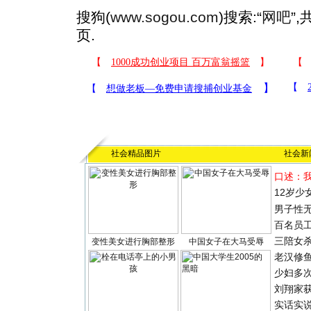
搜狗(
www.sogou.com
)搜索:“
网吧
”
页.
社会精品图片
社会新
口述：
12岁少
男子性无
百名员
三陪女
变性美女进行胸部整形
中国女子在大马受辱
老汉修
少妇多
刘翔家
实话实