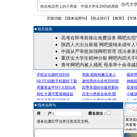
当代大
栓在电话亭上的小男孩
中国大学生2005的黑暗
页面功能 【
我来说两句
】【
热点排行
】【
推荐
】【字体
■ 相关链接
高考在即考前推出免费业务 网吧出招“
陕西人大出台新规 网吧接纳未成年人可
中国从严审批加强网吧管理 违法者承
重庆女大学生精神分裂 网吧内四天不吃
青年网吧内被人捅死 母亲率十余亲戚
■ 我来说两句
用 户：
匿名发出：
请各位遵纪守法并注意语言文明。