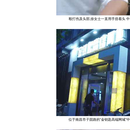
殴打伤及头部,徐女士一直用手捂着头 中
位于南昌市子固路的“金钥匙高端网城”中