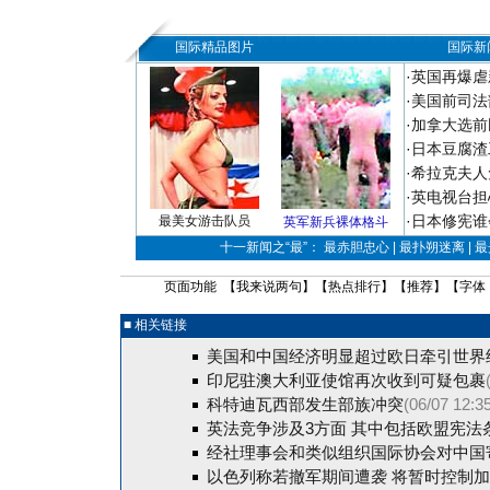
国际精品图片
国际新
·
英国再爆虐
·
美国前司法
·
加拿大选前
·
日本豆腐渣
·
希拉克夫人
·
英电视台担
·
日本修宪谁
最美女游击队员
英军新兵裸体格斗
十一新闻之“最”： 最赤胆忠心 | 最扑朔迷离 | 
页面功能 【
我来说两句
】【
热点排行
】【
推荐
】【字体
■ 相关链接
美国和中国经济明显超过欧日牵引世界
印尼驻澳大利亚使馆再次收到可疑包裹
科特迪瓦西部发生部族冲突
(06/07 12:3
英法竞争涉及3方面 其中包括欧盟宪法条
经社理事会和类似组织国际协会对中国
以色列称若撤军期间遭袭 将暂时控制