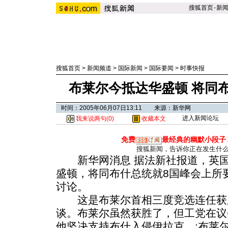
搜狐首页
-
新
搜狐首页
>
新闻频道
>
国际新闻
>
国际要闻
>
时事快报
布莱尔今抵达华盛顿 将同
时间：2005年06月07日13:11 来源：新华网
进入新闻论坛
我来说两句(
0
)
收藏本文
免费
最经典的幽默小段子
搜狐新闻，告诉你正在发生什
新华网消息 据法新社报道，英国
盛顿，将同布什总统就8国峰会上所
讨论。
这是布莱尔首相三度竞选连任获
谈。布莱尔虽然获胜了，但工党在议
他坚决支持布什入侵伊拉克。
;布莱