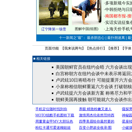
·
多项新规今实
·
中韩拒绝与日
·
南国都市报-搜
·
实话实说征集
·
上海天价手机号
图解中国(组图)
辽宁降第一场雪
十一新闻之“最”： 最赤胆忠心 | 最扑朔迷离 | 
页面功能 【
我来说两句
】【
热点排行
】【
推荐
】【字体
■ 相关链接
美国朝鲜官员在纽约会晤 六方会谈出
白宫称朝方在纽约会谈中未表示将返回
卢武铉10日将晤布什 可能提重开六方
小泉称相信朝鲜重返六方会谈 打破朝
卢武铉提六方会谈新方案 称将尽力和
朝鲜美国再接触 朝可能就六方会谈作