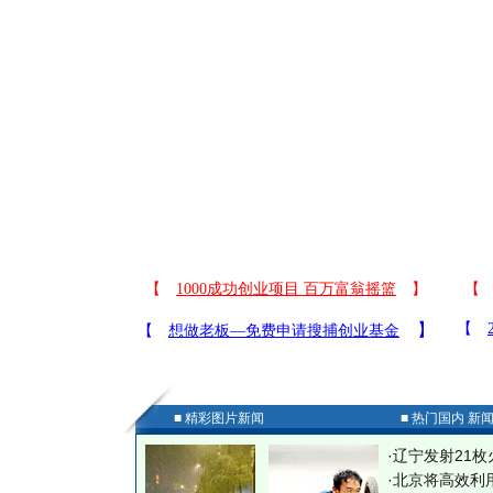
■ 精彩图片新闻
■ 热门国内 新
·
辽宁发射21枚
·
北京将高效利