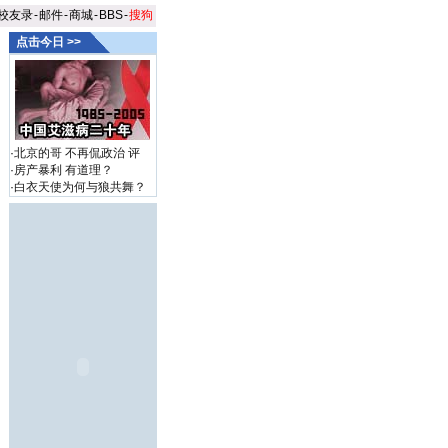
校友录
-
邮件
-
商城
-
BBS
-
搜狗
点击今日 >>
·
北京的哥 不再侃政治
评
·
房产暴利 有道理？
·
白衣天使为何与狼共舞？