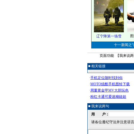
图
辽宁降第一场雪
十一新闻之“最
页面功能 【
我来说两
■ 相关链接
■ 我来说两句
用 户：
请各位遵纪守法并注意语