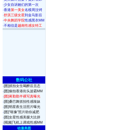
·
少女自诉她们的第一次
·
香港
第一美女
名模周汶锜
·
舒淇三级女星
到金马影后
·
中央舞蹈学院
性感黑衣MM
·
不相信是
越南性感女特工
数码公社
[图]抓拍女生喝醉后丑态
·
[图]偷拍香港街头波霸MM
·
[图]蒋勤勤半裸写真曝光
·
[图]桑巴舞抓拍性感辣妹
·
[图]明星夜生活照片曝光
·
[图]"呕像"照片助你减肥
·
[图]女星性感美腿大比拼
·
[视频]飞机上调戏性感MM
·
动漫美图