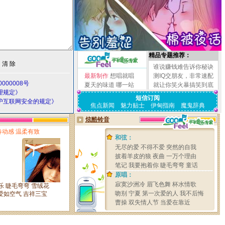
精品专题推荐：
谁说赚钱难告诉你秘诀
最新制作
想唱就唱
测IQ交朋友，非常速配
000008号
夏天的味道
哪一站
就让你笑火暴搞笑到底
理规定》
短信订阅
护互联网安全的规定》
焦点新闻
魅力贴士
伊甸指南
魔鬼辞典