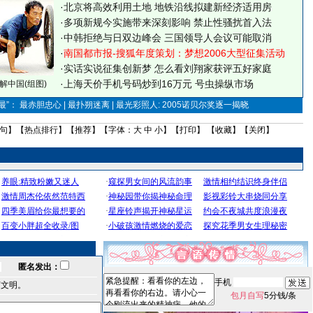
·
北京将高效利用土地 地铁沿线拟建新经济适用房
·
多项新规今实施带来深刻影响 禁止性骚扰首入法
·
中韩拒绝与日双边峰会 三国领导人会议可能取消
·
南国都市报-搜狐年度策划：梦想2006大型征集活动
·
实话实说征集创新梦
怎么看刘翔家获评五好家庭
·
上海天价手机号码炒到16万元 号虫操纵市场
解中国(组图)
”： 最赤胆忠心 | 最扑朔迷离 | 最光彩照人: 2005诺贝尔奖逐一揭晓
句
】【
热点排行
】【
推荐
】【字体：
大
中
小
】【
打印
】 【
收藏
】【
关闭
】
匿名发出：
手机
言文明。
包月自写
5分钱/条