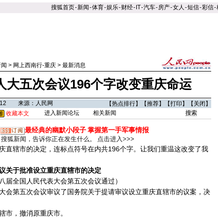
搜狐首页
-
新闻
-
体育
-
娱乐
-
财经
-
IT
-
汽车
-
房产
-
女人
-
短信
-
彩信
-
新闻
>
网上西南行-重庆
>
最新消息
人大五次会议196个字改变重庆命运
10:12 来源：人民网
【
热点排行
】【
推荐
】【
打印
】【
关闭
】
进入新闻论坛
相关新闻
收藏本文
最经典的幽默小段子
掌握第一手军事情报
搜狐新闻，告诉你正在发生什么。
点击进入>>>
直辖市的决定，连标点符号在内共196个字。让我们重温这改变了我
议关于批准设立重庆直辖市的决定
第八届全国人民代表大会第五次会议通过）
会第五次会议审议了国务院关于提请审议设立重庆直辖市的议案，决
市，撤消原重庆市。