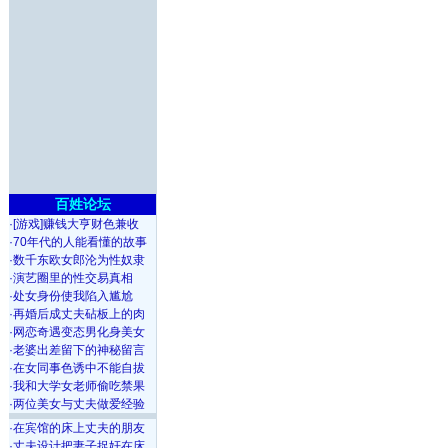
百姓论坛
·
[游戏]赚钱大亨财色兼收
·
70年代的人能看懂的故事
·
数千东欧女郎沦为性奴隶
·
演艺圈里的性交易真相
·
处女身份使我陷入尴尬
·
再婚后成丈夫砧板上的肉
·
网恋奇遇变态男化身美女
·
老婆出差留下的神秘留言
·
在女同事色诱中不能自拔
·
我和大学女老师偷吃禁果
·
两位美女与丈夫做爱经验
·
在宾馆的床上丈夫的朋友
·
丈夫设计把妻子捉奸在床