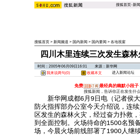
搜狐首页
-
新
搜狐首页
>
新闻频道
>
国内新闻
>
国内要闻
>
各地视窗
四川木里连续三次发生森林
时间：2005年06月09日16:01 来源：新华网
进入新闻论坛
我来说两句(
0
)
收藏本文
免费
最经典的幽默小段子
搜狐新闻，告诉你正在发生什
新华网成都6月9日电（记者侯大
防火指挥部办公室今天介绍说，连续
区发生的森林火灾，经过奋力扑救，
到全面控制。火场待命的1500名预
场，今晨火场前线部署了1900人继