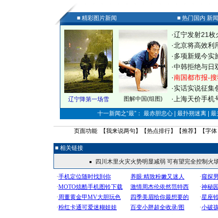
■ 精彩图片新闻
■ 热门国内 新
·
辽宁发射21枚
·
北京将高效利
·
多项新规今实
·
中韩拒绝与日
·
南国都市报-搜
·
实话实说征集
·
上海天价手机号
图解中国(组图)
辽宁降第一场雪
十一新闻之“最”： 最赤胆忠心 | 最扑朔迷离 | 
页面功能 【
我来说两句
】【
热点排行
】【
推荐
】【字体
■ 相关链接
四川木里火灾火势明显减弱 可有望完全控制火