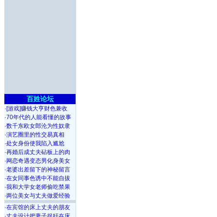
百姓论坛
·
[游戏]赚钱大亨财色兼收
·
70年代的人能看懂的故事
·
数千东欧女郎沦为性奴隶
·
演艺圈里的性交易真相
·
处女身份使我陷入尴尬
·
再婚后成丈夫砧板上的肉
·
网恋奇遇变态男化身美女
·
老婆出差留下的神秘留言
·
在女同事色诱中不能自拔
·
我和大学女老师偷吃禁果
·
两位美女与丈夫做爱经验
·
在宾馆的床上丈夫的朋友
·
丈夫设计把妻子捉奸在床