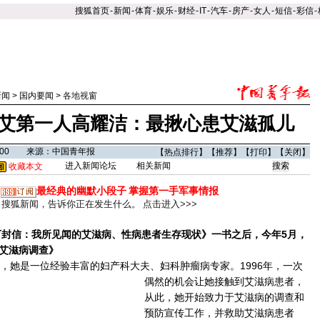
搜狐首页
-
新闻
-
体育
-
娱乐
-
财经
-
IT
-
汽车
-
房产
-
女人
-
短信
-
彩信
-
新闻
>
国内要闻
>
各地视窗
艾第一人高耀洁：最揪心患艾滋孤儿
00:00 来源：中国青年报
【
热点排行
】【
推荐
】【
打印
】【
关闭
】
进入新闻论坛
相关新闻
收藏本文
最经典的幽默小段子
掌握第一手军事情报
搜狐新闻，告诉你正在发生什么。
点击进入>>>
封信：我所见闻的艾滋病、性病患者生存现状》一书之后，今年5月，
艾滋病调查》
，她是一位经验丰富的妇产科大夫、妇科肿瘤病专家。
1996年，一次
偶然的机会让她接触到艾滋病患者，
从此，她开始致力于艾滋病的调查和
预防宣传工作，并救助艾滋病患者