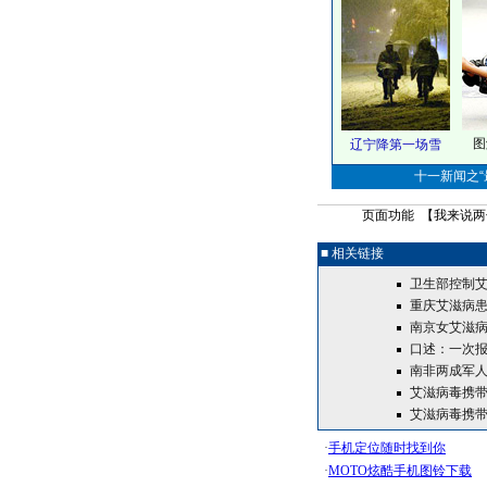
图
辽宁降第一场雪
十一新闻之“最
页面功能 【
我来说两
■ 相关链接
卫生部控制艾
重庆艾滋病患
南京女艾滋病患
口述：一次报
南非两成军人
艾滋病毒携带
艾滋病毒携带