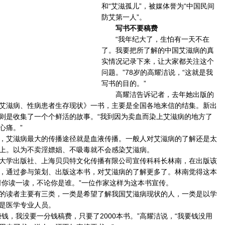
和“艾滋孤儿”，被媒体誉为“中国民间
防艾第一人”。
写书不要稿费
“我年纪大了，生怕有一天不在
了。我要把所了解的中国艾滋病的真
实情况记录下来，让大家都关注这个
问题。”78岁的高耀洁说，“这就是我
写书的目的。”
高耀洁告诉记者，去年她出版的
艾滋病、性病患者生存现状》一书，主要是全国各地来信的结集。新出
则是收集了一个个鲜活的故事。“我到因为卖血而染上艾滋病的地方了
心痛。”
艾滋病最大的传播途径就是血液传播。一般人对艾滋病的了解还是太
上。以为不卖淫嫖娼、不吸毒就不会感染艾滋病。
学出版社、上海贝贝特文化传播有限公司宣传科科长林南，在出版该
，通过参与策划、出版这本书，对艾滋病的了解更多了。林南觉得这本
请你读一读，不论你是谁。”一位作家这样为这本书宣传。
读者主要有三类，一类是希望了解我国艾滋病现状的人，一类是以学
是医学专业人员。
，我没要一分钱稿费，只要了2000本书。”高耀洁说，“我要钱没用