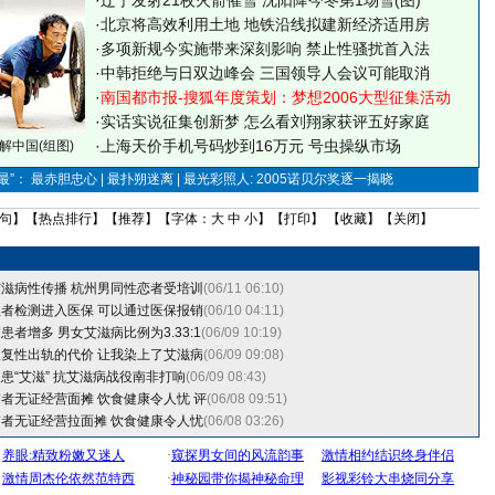
·
辽宁发射21枚火箭催雪 沈阳降今冬第1场雪(图)
·
北京将高效利用土地 地铁沿线拟建新经济适用房
·
多项新规今实施带来深刻影响 禁止性骚扰首入法
·
中韩拒绝与日双边峰会 三国领导人会议可能取消
·
南国都市报-搜狐年度策划：梦想2006大型征集活动
·
实话实说征集创新梦
怎么看刘翔家获评五好家庭
·
上海天价手机号码炒到16万元 号虫操纵市场
解中国(组图)
”： 最赤胆忠心 | 最扑朔迷离 | 最光彩照人: 2005诺贝尔奖逐一揭晓
句
】【
热点排行
】【
推荐
】【字体：
大
中
小
】【
打印
】 【
收藏
】【
关闭
】
滋病性传播 杭州男同性恋者受培训
(06/11 06:10)
者检测进入医保 可以通过医保报销
(06/10 04:11)
者增多 男女艾滋病比例为3.33:1
(06/09 10:19)
复性出轨的代价 让我染上了艾滋病
(06/09 09:08)
患“艾滋” 抗艾滋病战役南非打响
(06/09 08:43)
者无证经营面摊 饮食健康令人忧
评
(06/08 09:51)
者无证经营拉面摊 饮食健康令人忧
(06/08 03:26)