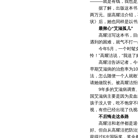
———就是有钱，我也是
据了解，出版这本书，出
两万元。据高耀洁介绍，
状》后，她也同样是以书
最揪心“艾滋孤儿”
高耀洁写这本书，目的
遇到的困难，就气不打一
今年5月，一个时髦女
怜！”高耀洁说，“我送
高耀洁告诉记者，今年
早期艾滋病的治愈率为1
法，怎么随便一个人就敢
请她做院长。被高耀洁拒
9年多的艾滋病调查、
国艾滋病主要是因为卖血
孩子没人管，吃不饱穿不
视，有些已经出现了仇视
不后悔走这条路
高耀洁和老伴都是退休
好。但自从高耀洁把防治
获得过6次国际奖，奖金都