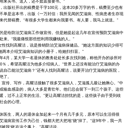
用来买书、送人，还不如直接要书。”
版社开出的稿费是千字100元，这本20多万字的书，稿费至少也有
不单是这本书，出版《一万封信：我所见闻的艾滋病、性病患者生存现
来代替稿费。“有很多大学生都来向我要书。有人要，我马上就送。”
是给防治艾滋病工作做宣传。但是她提起这几年在宣传预防艾滋病中
处来。“我最痛恨那些想利用我赚钱的人。”
性找到高耀洁，说是推销防治艾滋病保健品。“她这方面的知识少得可
了她两本介绍艾滋病知识的小册子，给她扫扫盲。”
4月，某大学一名退休的教务处处长多次找到她，称他开办的诊所对
00％，希望高耀洁为他多介绍病人。“世界上还没有能治疗艾滋病的办
说自己能治艾滋病？”还有人找到高耀洁，说要开治疗艾滋病的医院，
绝了。
宣传、写作，高耀洁接触了很多艾滋病人，艾滋孤儿最让她揪心。“中
或输血感染的，病人大多是青壮年。他们总会留下一到三个孩子。这些
暖，过不上正常的生活。”更让高耀洁担忧的是，这些孩子由于受到歧
社会的心理。
医生，两人的退休金加起来一个月有几千多元，原本可以生活得很
艾滋病宣传工作为己任，钱都大把大把地“烧”掉了。“这9年中，我一共
被我‘烧’在这个事上。”高耀洁说。