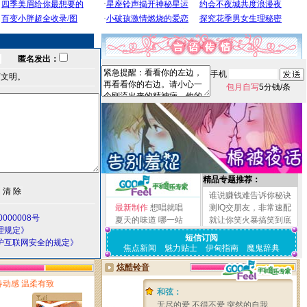
匿名发出：
手机
言文明。
包月自写
5分钱/条
精品专题推荐：
谁说赚钱难告诉你秘诀
最新制作
想唱就唱
测IQ交朋友，非常速配
000008号
夏天的味道
哪一站
就让你笑火暴搞笑到底
理规定》
短信订阅
护互联网安全的规定》
焦点新闻
魅力贴士
伊甸指南
魔鬼辞典