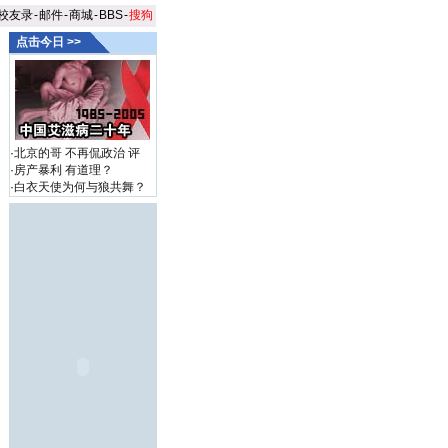
校友录
-
邮件
-
商城
-
BBS
-
搜狗
点击今日 >>
·
北京的哥 不再侃政治
评
·
房产暴利 有道理？
·
白衣天使为何与狼共舞？