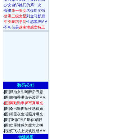
·
少女自诉她们的第一次
·
香港
第一美女
名模周汶锜
·
舒淇三级女星
到金马影后
·
中央舞蹈学院
性感黑衣MM
·
不相信是
越南性感女特工
数码公社
[图]抓拍女生喝醉后丑态
·
[图]偷拍香港街头波霸MM
·
[图]蒋勤勤半裸写真曝光
·
[图]桑巴舞抓拍性感辣妹
·
[图]明星夜生活照片曝光
·
[图]"呕像"照片助你减肥
·
[图]女星性感美腿大比拼
·
[视频]飞机上调戏性感MM
·
动漫美图