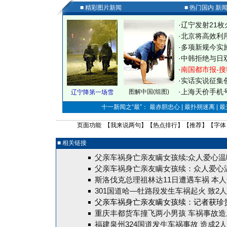
■ 精彩图片新闻
■ 热门国内 新
·
辽宁发射21枚
·
北京将高效利
·
多项新规今实
·
中韩拒绝与日
·
南国都市报-搜
·
实话实说征集
·
上海天价手机号
图解中国(组图)
辽宁降第一场雪
十一新闻之“最”： 最赤胆忠心 | 最扑朔迷离 | 
页面功能 【
我来说两句
】【
热点排行
】【
推荐
】【字体
■ 相关链接
父亲车祸身亡亲友瞒女孩续:众人爱心温
父亲车祸身亡亲友瞒女孩续：众人爱心
斯洛伐克总理祖林达11日遭遇车祸 本
301国道哈—牡路段发生车祸起火 致2
父亲车祸身亡亲友瞒女孩续：记者获珍
重庆丰都货车撞飞两小男孩 车祸事故造
福建泉州324国道发生车祸事故 造成2