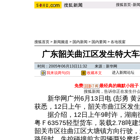
搜狐首页
-
新
搜狐首页
>
新闻频道
>
国内新闻
>
国内要闻
>
各地视窗
广东韶关曲江区发生特大车祸
时间：2005年06月13日11:32 来源：新华网
进入新闻论坛
我来说两句(
0
)
收藏本文
免费
最经典的幽默小段子
搜狐新闻，告诉你正在发生什
新华网广州6月13日电 (彭勇 黄
获悉，12日上午，韶关市曲江区发生
据介绍，12日上午9时许，湖南
粤Ｆ63575轻型货车，装载2.78吨建
韶关市区往曲江区大塘镇方向行驶，
路段时，失控碰撞前方四辆两轮摩托