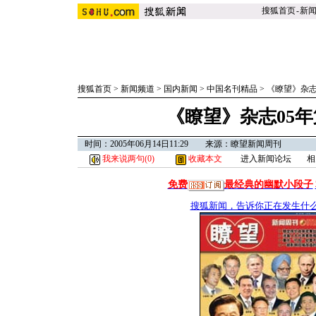
搜狐首页
-
新
搜狐首页
>
新闻频道
>
国内新闻
>
中国名刊精品
>
《瞭望》杂
《瞭望》杂志05年
时间：2005年06月14日11:29 来源：瞭望新闻周刊
我来说两句(
0
)
收藏本文
进入新闻论坛
相
免费
最经典的幽默小段子
搜狐新闻，告诉你正在发生什