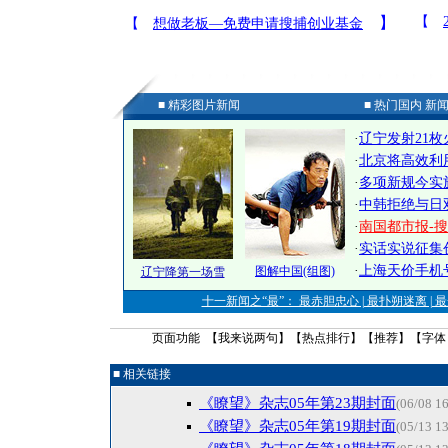
■ 精彩图片新闻
■ 热门国内 新
·
辽宁发射21枚
·
北京将高效利
·
多项新规今实
·
中韩拒绝与日
·
南国都市报-搜
·
实话实说征集
·
上海天价手机
图解中国(组图)
辽宁降第一场雪
十一新闻之“最”： 最赤胆忠心 | 最扑朔迷离 | 
页面功能 【
我来说两句
】【
热点排行
】【
推荐
】【字体
■ 相关链接
《瞭望》杂志05年第23期封面
(06/08 16
《瞭望》杂志05年第19期封面
(05/13 13