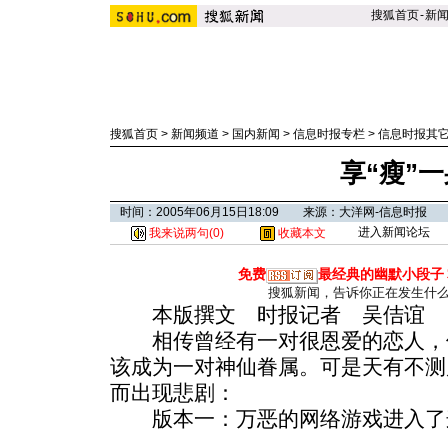
搜狐首页
-
新
搜狐首页
>
新闻频道
>
国内新闻
>
信息时报专栏
>
信息时报其
享“瘦”
时间：2005年06月15日18:09 来源：大洋网-信息时报
进入新闻论坛
我来说两句(
0
)
收藏本文
免费
最经典的幽默小段子
搜狐新闻，告诉你正在发生什
本版撰文 时报记者 吴佶谊
相传曾经有一对很恩爱的恋人，
该成为一对神仙眷属。可是天有不测
而出现悲剧：
版本一：万恶的网络游戏进入了