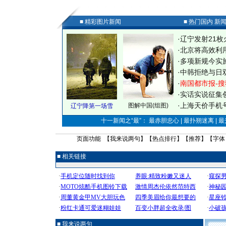
■ 精彩图片新闻
■ 热门国内 新
·
辽宁发射21枚
·
北京将高效利
·
多项新规今实
·
中韩拒绝与日
·
南国都市报-搜
·
实话实说征集
·
上海天价手机号
图解中国(组图)
辽宁降第一场雪
十一新闻之“最”： 最赤胆忠心 | 最扑朔迷离 | 
页面功能 【
我来说两句
】【
热点排行
】【
推荐
】【字体
■ 相关链接
■ 我来说两句