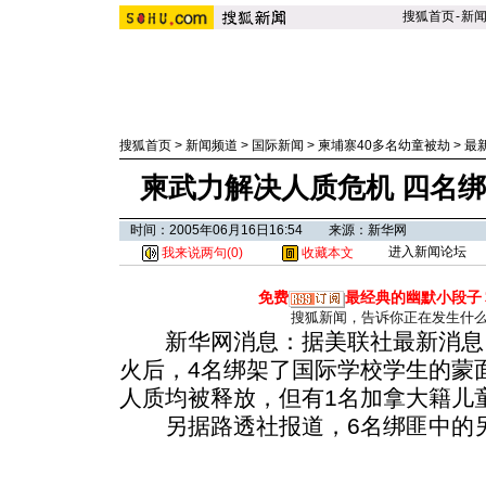
搜狐首页
-
新
搜狐首页
>
新闻频道
>
国际新闻
>
柬埔寨40多名幼童被劫
>
最
柬武力解决人质危机 四名
时间：2005年06月16日16:54 来源：新华网
进入新闻论坛
我来说两句(
0
)
收藏本文
免费
最经典的幽默小段子
搜狐新闻，告诉你正在发生什
新华网消息：据美联社最新消息
火后，4名绑架了国际学校学生的蒙
人质均被释放，但有1名加拿大籍儿
另据路透社报道，6名绑匪中的另