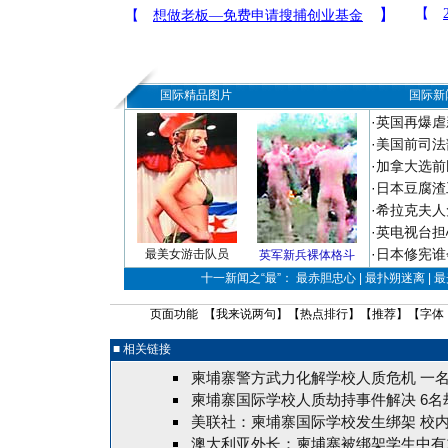
国际精品图片
国际新
·
英国再爆虐
·
美国前司法
·
加拿大选前
·
日本豆腐渣
·
希拉克夫人
·
英电视台担
·
日本修宪谁
最美女游击队员
英军新兵裸体格斗
十一新闻之“最”： 最赤胆忠心 | 最扑朔迷离 | 
页面功能 【
我来说两句
】【
热点排行
】【
推荐
】【字体
■ 相关链接
柬埔寨警方武力化解学校人质危机 一
柬埔寨国际学校人质劫持事件解决 6名
美联社：柬埔寨国际学校发生绑架 校
澳大利亚外长：柬埔寨被绑架学生中有