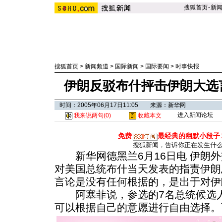
搜狐首页
-
新
搜狐首页
>
新闻频道
>
国际新闻
>
国际要闻
>
时事快报
伊朗反驳布什抨击伊朗大选
时间：2005年06月17日11:05 来源：新华网
进入新闻论坛
我来说两句(
0
)
收藏本文
免费
最经典的幽默小段子
搜狐新闻，告诉你正在发生什
新华网德黑兰6月16日电 伊朗外
对美国总统布什当天发表的指责伊朗
言论是没有任何根据的，是出于对伊
阿塞菲说，参选的7名总统候选人
可以根据自己的意愿进行自由选择。