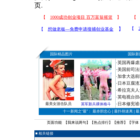
页.
国际精品图片
国际新
·
英国再爆虐
·
美国前司法
·
加拿大选前
·
日本豆腐渣
·
希拉克夫人
·
英电视台担
·
日本修宪谁
最美女游击队员
英军新兵裸体格斗
十一新闻之“最”： 最赤胆忠心 | 最扑朔迷离 | 
页面功能 【
我来说两句
】【
热点排行
】【
推荐
】【字体
■ 相关链接