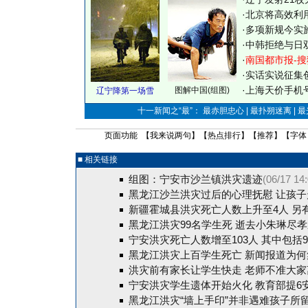
·
北京将高效利
·
多项新规今实
·
中韩拒绝与日
·
南国都市报-搜
·
实话实说征集
·
上海天价手机号
图解中国(组图)
辽宁降第一场雪
十一新闻之“最”： 最赤胆忠心 | 最扑朔迷离 | 
页面功能 【
我来说两句
】【
热点排行
】【
推荐
】【字体
■ 相关链接
组图：宁安市沙兰镇洪灾遗迹
(06/17 14
黑龙江沙兰洪灾过后的心理抚慰 让孩子
新疆霍城县洪灾死亡人数上升至4人 另
黑龙江洪灾99名学生死 逝去小朱琳尽
宁安洪灾死亡人数增至103人 其中包括
黑龙江洪灾上百学生死亡 新闻报道为何
洪灾前有家长让学生快走 老师不准大家
宁安洪灾学生遗体开始火化 教育部提6
黑龙江洪灾“墙上手印”并非遇难孩子所留