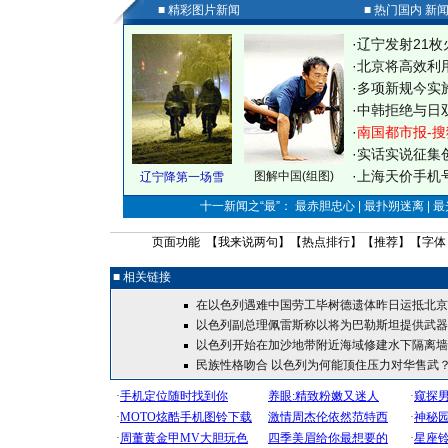
■ 精彩图片新闻
■ 热门国内 新
·
辽宁发射21枚
·
北京将高效利
·
多项新规今实
·
中韩拒绝与日
·
南国都市报-搜
·
实话实说征集
·
上海天价手机号
图解中国(组图)
辽宁降第一场雪
十一新闻之“最”： 最赤胆忠心 | 最扑朔迷离 | 
页面功能 【
我来说两句
】【
热点排行
】【
推荐
】【字体
■ 相关链接
在以色列遇难中国劳工毕树德遗体昨日运抵北京
以色列副总理佩雷斯称以将为巴勒斯坦提供武器
以色列开始在加沙地带附近海域修建水下隔离墙
民族性格吻合 以色列为何能顶住压力对华售武